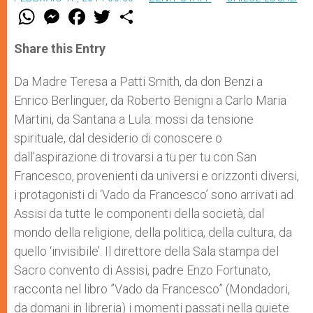
W
M
F
T
S
h
e
a
w
h
a
s
c
i
a
t
s
e
t
r
Share this Entry
s
e
b
t
e
A
n
o
e
p
g
o
r
Da Madre Teresa a Patti Smith, da don Benzi a
p
e
k
Enrico Berlinguer, da Roberto Benigni a Carlo Maria
r
Martini, da Santana a Lula: mossi da tensione
spirituale, dal desiderio di conoscere o
dall’aspirazione di trovarsi a tu per tu con San
Francesco, provenienti da universi e orizzonti diversi,
i protagonisti di ‘Vado da Francesco’ sono arrivati ad
Assisi da tutte le componenti della società, dal
mondo della religione, della politica, della cultura, da
quello ‘invisibile’. Il direttore della Sala stampa del
Sacro convento di Assisi, padre Enzo Fortunato,
racconta nel libro ”Vado da Francesco” (Mondadori,
da domani in libreria) i momenti passati nella quiete