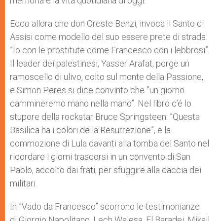
memoria e la vita quotidiana di oggi.
Ecco allora che don Oreste Benzi, invoca il Santo di
Assisi come modello del suo essere prete di strada:
”Io con le prostitute come Francesco con i lebbrosi”.
Il leader dei palestinesi, Yasser Arafat, porge un
ramoscello di ulivo, colto sul monte della Passione,
e Simon Peres si dice convinto che ”un giorno
cammineremo mano nella mano”. Nel libro c’é lo
stupore della rockstar Bruce Springsteen: ”Questa
Basilica ha i colori della Resurrezione”, e la
commozione di Lula davanti alla tomba del Santo nel
ricordare i giorni trascorsi in un convento di San
Paolo, accolto dai frati, per sfuggire alla caccia dei
militari.
In ”Vado da Francesco” scorrono le testimonianze
di Giorgio Napolitano, Lech Walesa, El Baradei, Mikail