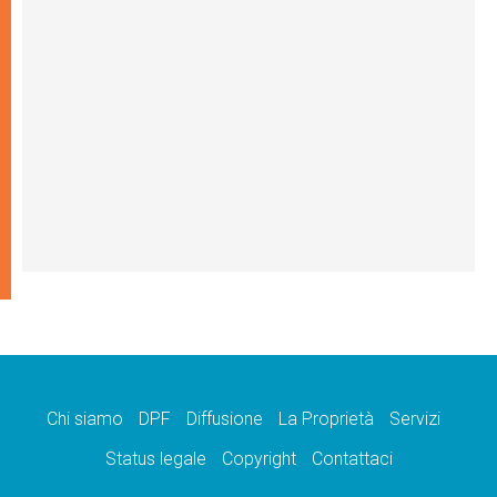
Chi siamo
DPF
Diffusione
La Proprietà
Servizi
Status legale
Copyright
Contattaci