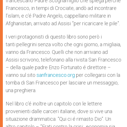
francescano Padre Scognamiglio che spiega perché
Francesco, in tempi di Crociate, andò ad incontrare
l’islam, e c’é Padre Angelo, cappellano militare in
Afghanistan, arrivato ad Assisi ”per ricaricare le pile”.
I veri protagonisti di questo libro sono però i
tanti pellegrini senza volto che ogni giorno, a migliaia,
vanno da Francesco. Quelli che non arrivano ad
Assisi scrivono, telefonano alla rivista San Francesco
– della quale padre Enzo Fortunato é direttore –
vanno sul sito
sanfrancesco.org
per collegarsi con la
tomba di San Francesco per lasciare un messaggio,
una preghiera.
Nel libro c’é inoltre un capitolo con le lettere
provenienti dalle carceri italiane, dove si vive una
situazione drammatica: ”Qui ci é rimasto Dio”. Un
altro capitolo – ”Frati contro la crisi: economia sia