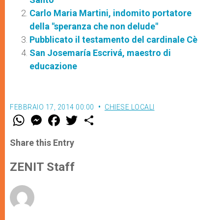
Carlo Maria Martini, indomito portatore
della "speranza che non delude"
Pubblicato il testamento del cardinale Cè
San Josemaría Escrivá, maestro di
educazione
FEBBRAIO 17, 2014 00:00
CHIESE LOCALI
W
M
F
T
S
h
e
a
w
h
a
s
c
i
a
t
s
e
t
r
Share this Entry
s
e
b
t
e
A
n
o
e
p
g
o
r
ZENIT Staff
p
e
k
r