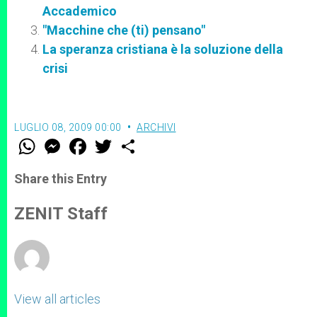
Accademico
"Macchine che (ti) pensano"
La speranza cristiana è la soluzione della
crisi
LUGLIO 08, 2009 00:00
ARCHIVI
W
M
F
T
S
h
e
a
w
h
a
s
c
i
a
t
s
e
t
r
Share this Entry
s
e
b
t
e
A
n
o
e
p
g
o
r
ZENIT Staff
p
e
k
r
View all articles