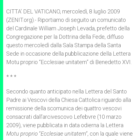
A
n
o
e
p
g
o
r
CITTA’ DEL VATICANO, mercoledì, 8 luglio 2009
p
e
k
(ZENIT.org).- Riportiamo di seguito un comunicato
r
del Cardinale William Joseph Levada, prefetto della
Congregazione per la Dottrina della Fede, diffuso
questo mercoledì dalla Sala Stampa della Santa
Sede in occasione della pubblicazione della Lettera
Motu proprio “Ecclesiae unitatem” di Benedetto XVI.
* * *
Secondo quanto anticipato nella Lettera del Santo
Padre ai Vescovi della Chiesa Cattolica riguardo alla
remissione della scomunica dei quattro vescovi
consacrati dall’arcivescovo Lefebvre (10 marzo
2009), viene pubblicata in data odierna la Lettera
Motu proprio
“
Ecclesiae unitatem
“, con la quale viene