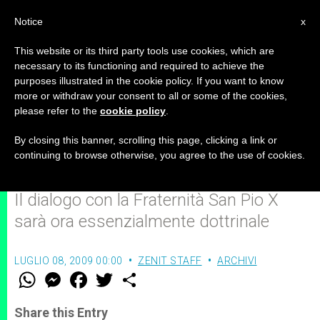
IT
Notice
x
This website or its third party tools use cookies, which are
necessary to its functioning and required to achieve the
purposes illustrated in the cookie policy. If you want to know
Comunicato del Cardinal Levada
more or withdraw your consent to all or some of the cookies,
please refer to the
cookie policy
.
sul Motu proprio "Ecclesiae
unitatem"
By closing this banner, scrolling this page, clicking a link or
continuing to browse otherwise, you agree to the use of cookies.
Il dialogo con la Fraternità San Pio X
sarà ora essenzialmente dottrinale
LUGLIO 08, 2009 00:00
ZENIT STAFF
ARCHIVI
W
M
F
T
S
h
e
a
w
h
a
s
c
i
a
t
s
e
t
r
Share this Entry
s
e
b
t
e