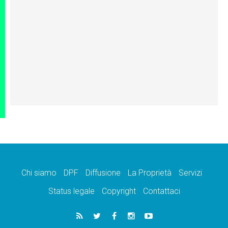
Chi siamo
DPF
Diffusione
La Proprietà
Servizi
Status legale
Copyright
Contattaci