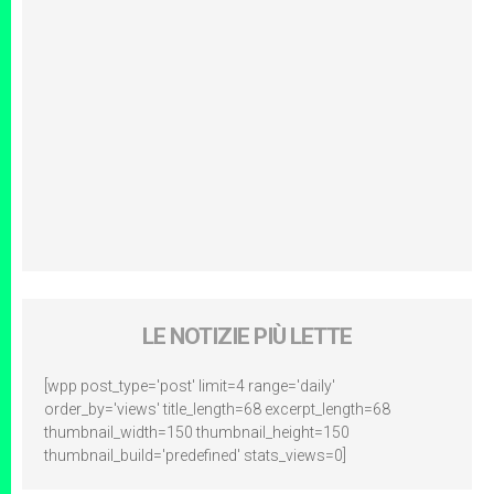
LE NOTIZIE PIÙ LETTE
[wpp post_type='post' limit=4 range='daily'
order_by='views' title_length=68 excerpt_length=68
thumbnail_width=150 thumbnail_height=150
thumbnail_build='predefined' stats_views=0]