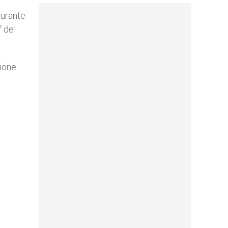
Durante
f del
zione