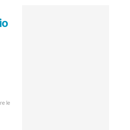
io
re le