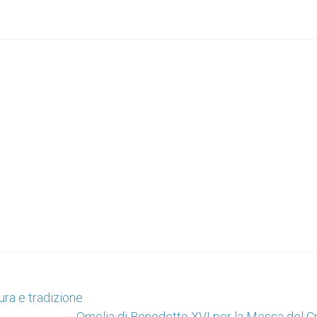
tura e tradizione
Omelia di Benedetto XVI per la Messa del C