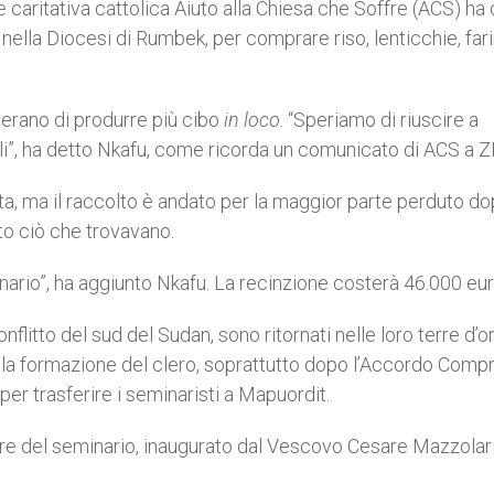
 caritativa cattolica Aiuto alla Chiesa che Soffre (ACS) ha
 nella Diocesi di Rumbek, per comprare riso, lenticchie, fari
perano di produrre più cibo
in loco
. “Speriamo di riuscire a
li”, ha detto Nkafu, come ricorda un comunicato di ACS a Z
ata, ma il raccolto è andato per la maggior parte perduto d
to ciò che trovavano.
inario”, ha aggiunto Nkafu. La recinzione costerà 46.000 eur
conflitto del sud del Sudan, sono ritornati nelle loro terre d’o
 alla formazione del clero, soprattutto dopo l’Accordo Comp
 per trasferire i seminaristi a Mapuordit.
re del seminario, inaugurato dal Vescovo Cesare Mazzolari