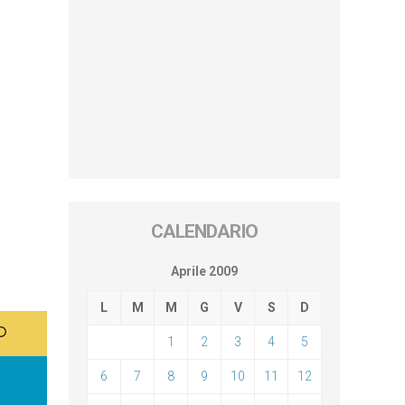
CALENDARIO
Aprile 2009
L
M
M
G
V
S
D
1
2
3
4
5
6
7
8
9
10
11
12