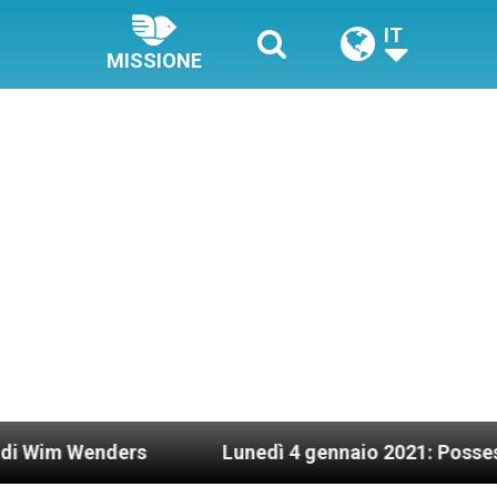
IT
MISSIONE
nders
Lunedì 4 gennaio 2021: Possesso cardinal