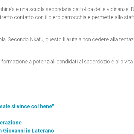
sephine’s e una scuola secondaria cattolica delle vicinanze. 
retto contatto con il clero parrocchiale permette allo staf
uola. Secondo Nkafu, questo li aiuta a non cedere alla tenta
e formazione a potenziali candidati al sacerdozio e alla vita
ale si vince col bene"
cerazione
n Giovanni in Laterano