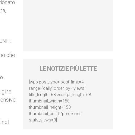
 donato
na,
ENIT.
opo che
LE NOTIZIE PIÙ LETTE
o.
[wpp post_type='post' limit=4
range='daily' order_by='views'
rigine
title_length=68 excerpt_length=68
rensivo
thumbnail_width=150
thumbnail_height=150
thumbnail_build='predefined'
stats_views=0]
 nel