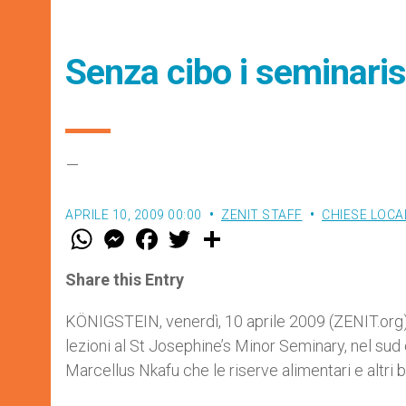
Senza cibo i seminarist
–
APRILE 10, 2009 00:00
ZENIT STAFF
CHIESE LOCA
W
M
F
T
S
h
e
a
w
h
a
s
c
i
a
t
s
e
t
r
Share this Entry
s
e
b
t
e
A
n
o
e
p
g
o
r
KÖNIGSTEIN, venerdì, 10 aprile 2009 (ZENIT.org).- 
p
e
k
lezioni al St Josephine’s Minor Seminary, nel sud
r
Marcellus Nkafu che le riserve alimentari e altri