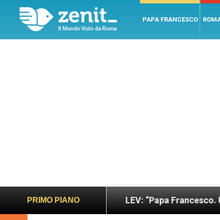
PAPA FRANCESCO
ROM
ano e giusto
LEV: “Papa Francesco. Un uomo di 
PRIMO PIANO