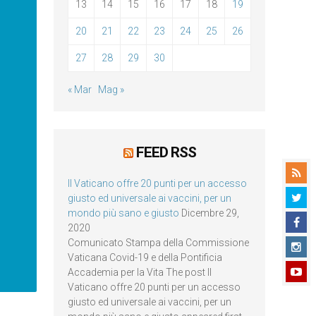
13
14
15
16
17
18
19
20
21
22
23
24
25
26
27
28
29
30
« Mar
Mag »
FEED RSS
Il Vaticano offre 20 punti per un accesso
giusto ed universale ai vaccini, per un
mondo più sano e giusto
Dicembre 29,
2020
Comunicato Stampa della Commissione
Vaticana Covid-19 e della Pontificia
Accademia per la Vita The post Il
Vaticano offre 20 punti per un accesso
giusto ed universale ai vaccini, per un