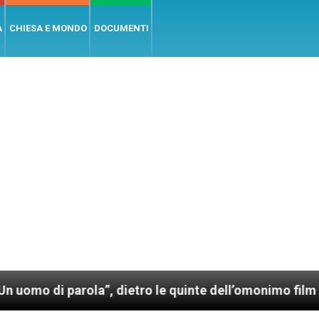
A
CHIESA E MONDO
DOCUMENTI
parola”, dietro le quinte dell’omonimo film di Wim We