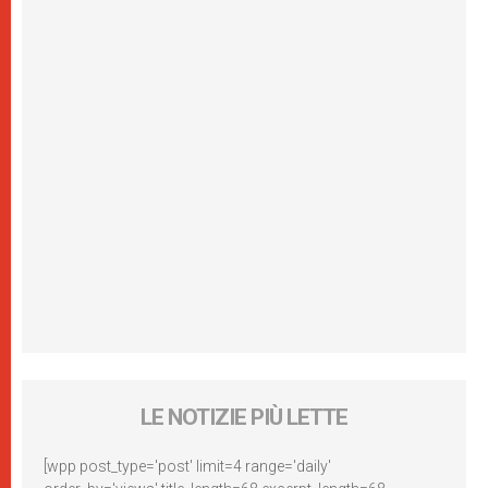
LE NOTIZIE PIÙ LETTE
[wpp post_type='post' limit=4 range='daily'