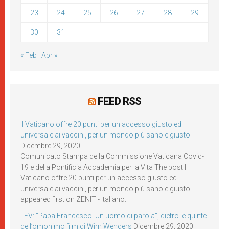
23
24
25
26
27
28
29
30
31
« Feb
Apr »
FEED RSS
Il Vaticano offre 20 punti per un accesso giusto ed
universale ai vaccini, per un mondo più sano e giusto
Dicembre 29, 2020
Comunicato Stampa della Commissione Vaticana Covid-
19 e della Pontificia Accademia per la Vita The post Il
Vaticano offre 20 punti per un accesso giusto ed
universale ai vaccini, per un mondo più sano e giusto
appeared first on ZENIT - Italiano.
LEV: “Papa Francesco. Un uomo di parola”, dietro le quinte
dell’omonimo film di Wim Wenders
Dicembre 29, 2020