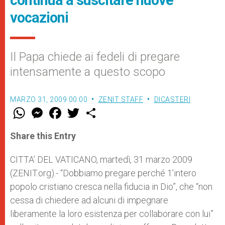
continua a suscitare nuove
vocazioni
Il Papa chiede ai fedeli di pregare
intensamente a questo scopo
MARZO 31, 2009 00:00
ZENIT STAFF
DICASTERI
W
M
F
T
S
h
e
a
w
h
a
s
c
i
a
t
s
e
t
r
Share this Entry
s
e
b
t
e
A
n
o
e
p
g
o
r
CITTA’ DEL VATICANO, martedì, 31 marzo 2009
p
e
k
(ZENIT.org).- “Dobbiamo pregare perché 1’intero
r
popolo cristiano cresca nella fiducia in Dio”, che “non
cessa di chiedere ad alcuni di impegnare
liberamente la loro esistenza per collaborare con lui”