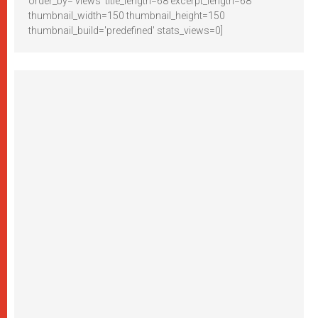
order_by='views' title_length=68 excerpt_length=68
thumbnail_width=150 thumbnail_height=150
thumbnail_build='predefined' stats_views=0]