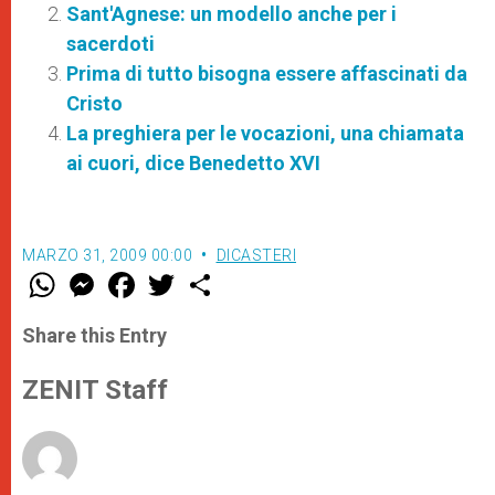
Sant'Agnese: un modello anche per i
sacerdoti
Prima di tutto bisogna essere affascinati da
Cristo
La preghiera per le vocazioni, una chiamata
ai cuori, dice Benedetto XVI
MARZO 31, 2009 00:00
DICASTERI
W
M
F
T
S
h
e
a
w
h
a
s
c
i
a
t
s
e
t
r
Share this Entry
s
e
b
t
e
A
n
o
e
p
g
o
r
ZENIT Staff
p
e
k
r