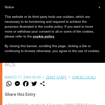
IT
Notice
x
This website or its third party tools use cookies, which are
necessary to its functioning and required to achieve the
purposes illustrated in the cookie policy. If you want to know
La Chiesa è fondamentale per far
more or withdraw your consent to all or some of the cookies,
please refer to the
cookie policy
.
rimarginare le ferite in Africa
By closing this banner, scrolling this page, clicking a link or
continuing to browse otherwise, you agree to the use of cookies.
Spiega il direttore di progettazione di
ACS
MARZO 17, 2009 00:00
ZENIT STAFF
CHIESE LOCALI
W
M
F
T
S
h
e
a
w
h
a
s
c
i
a
t
s
e
t
r
Share this Entry
s
e
b
t
e
A
n
o
e
p
g
o
r