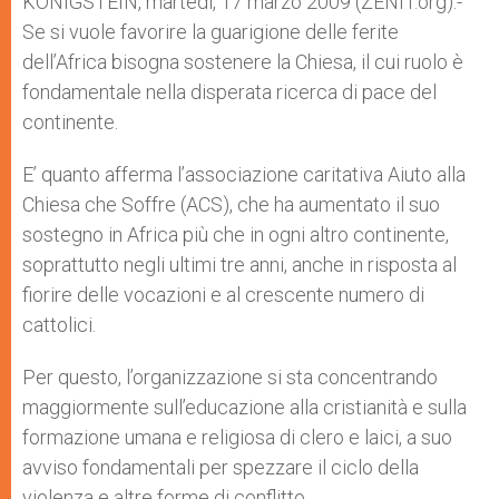
KÖNIGSTEIN, martedì, 17 marzo 2009 (ZENIT.org).-
p
e
k
Se si vuole favorire la guarigione delle ferite
r
dell’Africa bisogna sostenere la Chiesa, il cui ruolo è
fondamentale nella disperata ricerca di pace del
continente.
E’ quanto afferma l’associazione caritativa Aiuto alla
Chiesa che Soffre (ACS), che ha aumentato il suo
sostegno in Africa più che in ogni altro continente,
soprattutto negli ultimi tre anni, anche in risposta al
fiorire delle vocazioni e al crescente numero di
cattolici.
Per questo, l’organizzazione si sta concentrando
maggiormente sull’educazione alla cristianità e sulla
formazione umana e religiosa di clero e laici, a suo
avviso fondamentali per spezzare il ciclo della
violenza e altre forme di conflitto.