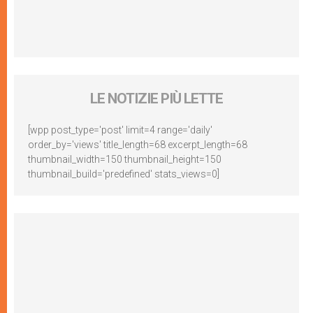
LE NOTIZIE PIÙ LETTE
[wpp post_type='post' limit=4 range='daily'
order_by='views' title_length=68 excerpt_length=68
thumbnail_width=150 thumbnail_height=150
thumbnail_build='predefined' stats_views=0]