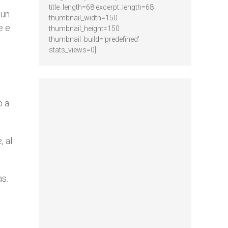
title_length=68 excerpt_length=68
 un
thumbnail_width=150
e e
thumbnail_height=150
thumbnail_build='predefined'
stats_views=0]
o a
, al
as.