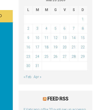
Marzo 2009
L
M
M
G
V
S
D
1
2
3
4
5
6
7
8
9
10
11
12
13
14
15
16
17
18
19
20
21
22
23
24
25
26
27
28
29
30
31
« Feb
Apr »
FEED RSS
Il Vaticano offre 20 punti per un accesso