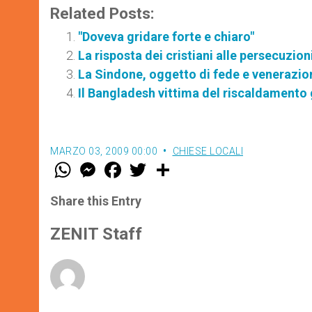
Related Posts:
"Doveva gridare forte e chiaro"
La risposta dei cristiani alle persecuzion
La Sindone, oggetto di fede e venerazion
Il Bangladesh vittima del riscaldamento
MARZO 03, 2009 00:00
CHIESE LOCALI
W
M
F
T
S
h
e
a
w
h
a
s
c
i
a
t
s
e
t
r
Share this Entry
s
e
b
t
e
A
n
o
e
p
g
o
r
ZENIT Staff
p
e
k
r