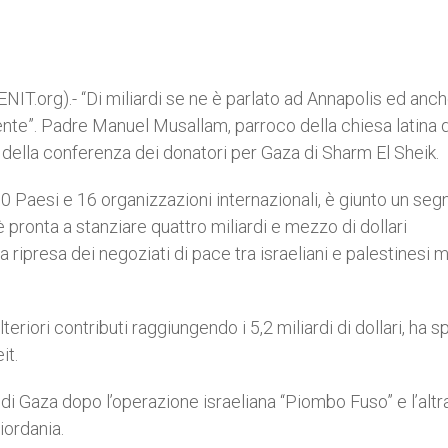
T.org).- “Di miliardi se ne è parlato ad Annapolis ed anch
ente”. Padre Manuel Musallam, parroco della chiesa latina d
o della conferenza dei donatori per Gaza di Sharm El Sheik.
 70 Paesi e 16 organizzazioni internazionali, è giunto un seg
è pronta a stanziare quattro miliardi e mezzo di dollari
a ripresa dei negoziati di pace tra israeliani e palestinesi 
lteriori contributi raggiungendo i 5,2 miliardi di dollari, ha 
it.
e di Gaza dopo l’operazione israeliana “Piombo Fuso” e l’altr
iordania.