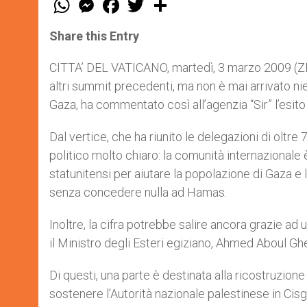
h
e
a
w
h
a
s
c
i
a
t
s
e
t
r
Share this Entry
s
e
b
t
e
A
n
o
e
p
g
o
r
CITTA’ DEL VATICANO, martedì, 3 marzo 2009 (ZENI
p
e
k
altri summit precedenti, ma non è mai arrivato ni
r
Gaza, ha commentato così all’agenzia “Sir” l’esit
Dal vertice, che ha riunito le delegazioni di oltre
politico molto chiaro: la comunità internazionale 
statunitensi per aiutare la popolazione di Gaza e l
senza concedere nulla ad Hamas.
Inoltre, la cifra potrebbe salire ancora grazie ad u
il Ministro degli Esteri egiziano, Ahmed Aboul Ghe
Di questi, una parte è destinata alla ricostruzion
sostenere l’Autorità nazionale palestinese in Cisg