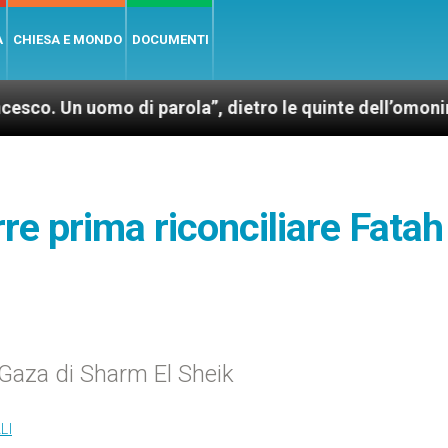
A
CHIESA E MONDO
DOCUMENTI
uomo di parola”, dietro le quinte dell’omonimo film d
re prima riconciliare Fatah
 Gaza di Sharm El Sheik
LI