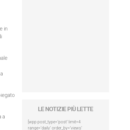
e in
i
nale
ma
spiegato
LE NOTIZIE PIÙ LETTE
a a
[wpp post_type='post' limit=4
range='daily' order_by='views'