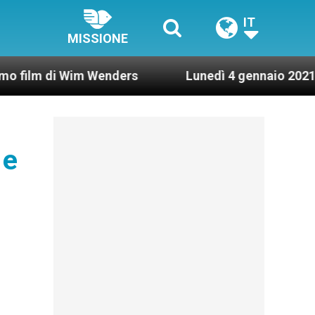
IT
MISSIONE
i Wim Wenders
Lunedì 4 gennaio 2021: Possesso
 e