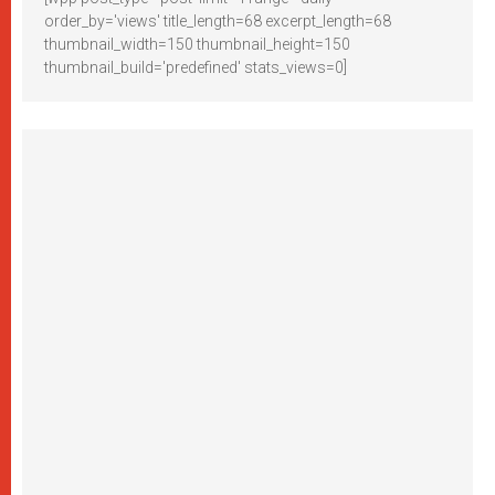
order_by='views' title_length=68 excerpt_length=68
thumbnail_width=150 thumbnail_height=150
thumbnail_build='predefined' stats_views=0]