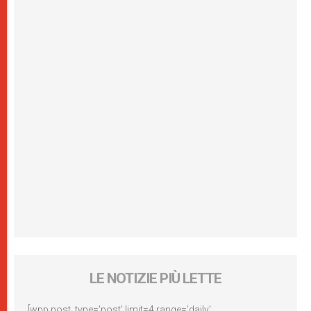
LE NOTIZIE PIÙ LETTE
[wpp post_type='post' limit=4 range='daily'