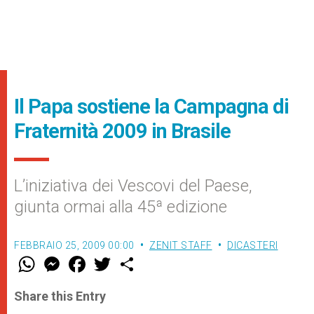
Il Papa sostiene la Campagna di
Fraternità 2009 in Brasile
L’iniziativa dei Vescovi del Paese,
giunta ormai alla 45ª edizione
FEBBRAIO 25, 2009 00:00
ZENIT STAFF
DICASTERI
W
M
F
T
S
h
e
a
w
h
a
s
c
i
a
t
s
e
t
r
Share this Entry
s
e
b
t
e