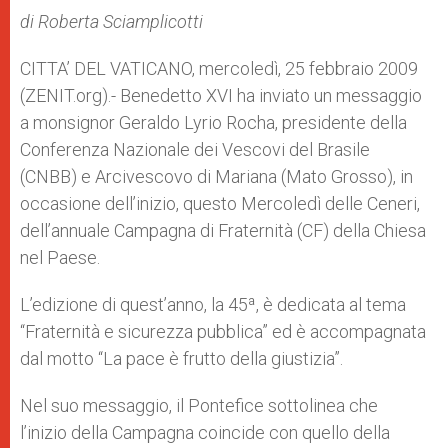
A
n
o
e
p
g
o
r
di Roberta Sciamplicotti
p
e
k
r
CITTA’ DEL VATICANO, mercoledì, 25 febbraio 2009
(ZENIT.org).- Benedetto XVI ha inviato un messaggio
a monsignor Geraldo Lyrio Rocha, presidente della
Conferenza Nazionale dei Vescovi del Brasile
(CNBB) e Arcivescovo di Mariana (Mato Grosso), in
occasione dell’inizio, questo Mercoledì delle Ceneri,
dell’annuale Campagna di Fraternità (CF) della Chiesa
nel Paese.
L’edizione di quest’anno, la 45ª, è dedicata al tema
“Fraternità e sicurezza pubblica” ed è accompagnata
dal motto “La pace è frutto della giustizia”.
Nel suo messaggio, il Pontefice sottolinea che
l’inizio della Campagna coincide con quello della