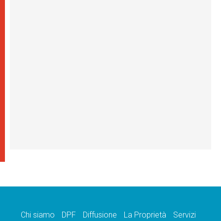
Chi siamo
DPF
Diffusione
La Proprietà
Servizi