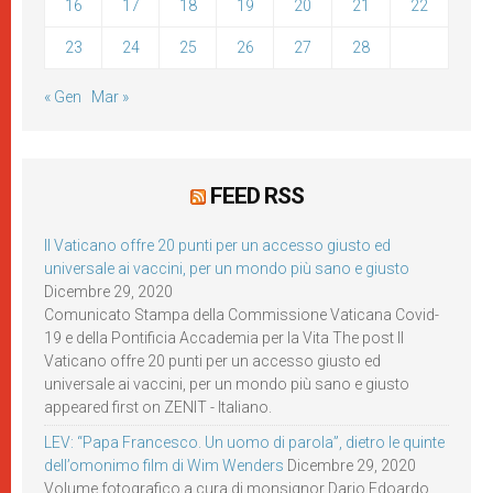
16
17
18
19
20
21
22
23
24
25
26
27
28
« Gen
Mar »
FEED RSS
Il Vaticano offre 20 punti per un accesso giusto ed
universale ai vaccini, per un mondo più sano e giusto
Dicembre 29, 2020
Comunicato Stampa della Commissione Vaticana Covid-
19 e della Pontificia Accademia per la Vita The post Il
Vaticano offre 20 punti per un accesso giusto ed
universale ai vaccini, per un mondo più sano e giusto
appeared first on ZENIT - Italiano.
LEV: “Papa Francesco. Un uomo di parola”, dietro le quinte
dell’omonimo film di Wim Wenders
Dicembre 29, 2020
Volume fotografico a cura di monsignor Dario Edoardo