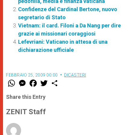
pedofilia, media e finanza vaticana
Confidenze del Cardinal Bertone, nuovo
segretario di Stato
Vietnam: il card. Filoni a Da Nang per dire
grazie ai missionari coraggiosi
Lefevriani: Vaticano in attesa di una
dichiarazione ufficiale
FEBBRAIO 25, 2009 00:00
DICASTERI
W
M
F
T
S
h
e
a
w
h
a
s
c
i
a
t
s
e
t
r
Share this Entry
s
e
b
t
e
A
n
o
e
p
g
o
r
ZENIT Staff
p
e
k
r