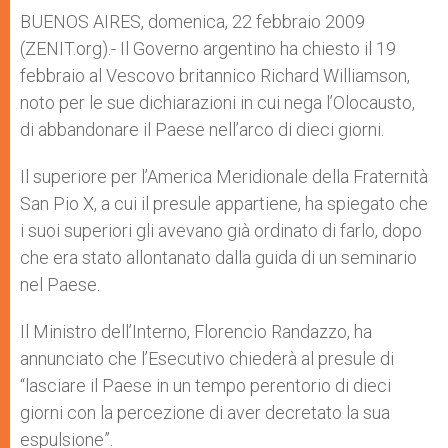
A
n
o
e
p
g
o
r
BUENOS AIRES, domenica, 22 febbraio 2009
p
e
k
(ZENIT.org).- Il Governo argentino ha chiesto il 19
r
febbraio al Vescovo britannico Richard Williamson,
noto per le sue dichiarazioni in cui nega l’Olocausto,
di abbandonare il Paese nell’arco di dieci giorni.
Il superiore per l’America Meridionale della Fraternità
San Pio X, a cui il presule appartiene, ha spiegato che
i suoi superiori gli avevano già ordinato di farlo, dopo
che era stato allontanato dalla guida di un seminario
nel Paese.
Il Ministro dell’Interno, Florencio Randazzo, ha
annunciato che l’Esecutivo chiederà al presule di
“lasciare il Paese in un tempo perentorio di dieci
giorni con la percezione di aver decretato la sua
espulsione”.