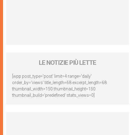
LE NOTIZIE PIÙ LETTE
[wpp post_type='post' limit=4 range='daily'
order_by='views' title_length=68 excerpt_length=68
thumbnail_width=150 thumbnail_height=150
thumbnail_build='predefined' stats_views=0]