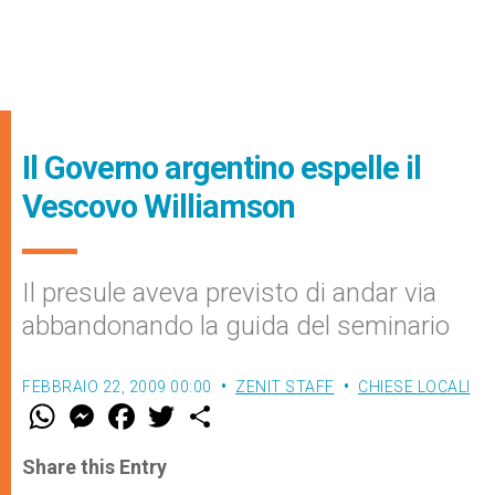
Il Governo argentino espelle il
Vescovo Williamson
Il presule aveva previsto di andar via
abbandonando la guida del seminario
FEBBRAIO 22, 2009 00:00
ZENIT STAFF
CHIESE LOCALI
W
M
F
T
S
h
e
a
w
h
a
s
c
i
a
t
s
e
t
r
Share this Entry
s
e
b
t
e