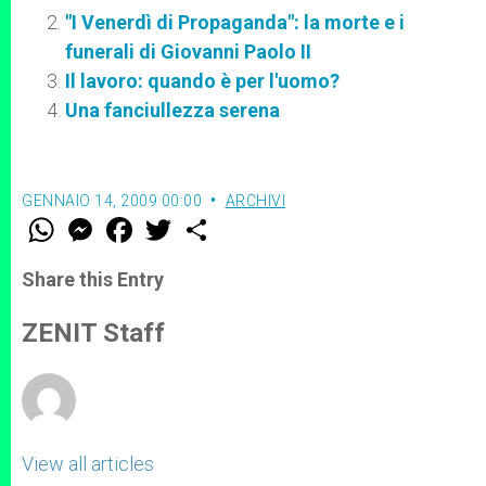
"I Venerdì di Propaganda": la morte e i
funerali di Giovanni Paolo II
Il lavoro: quando è per l'uomo?
Una fanciullezza serena
GENNAIO 14, 2009 00:00
ARCHIVI
W
M
F
T
S
h
e
a
w
h
a
s
c
i
a
t
s
e
t
r
Share this Entry
s
e
b
t
e
A
n
o
e
p
g
o
r
ZENIT Staff
p
e
k
r
View all articles