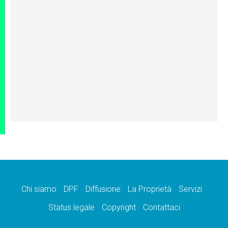
Chi siamo
DPF
Diffusione
La Proprietà
Servizi
Status legale
Copyright
Contattaci