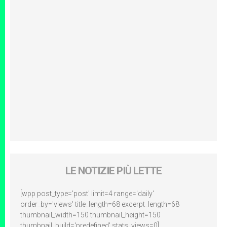
LE NOTIZIE PIÙ LETTE
[wpp post_type='post' limit=4 range='daily'
order_by='views' title_length=68 excerpt_length=68
thumbnail_width=150 thumbnail_height=150
thumbnail_build='predefined' stats_views=0]