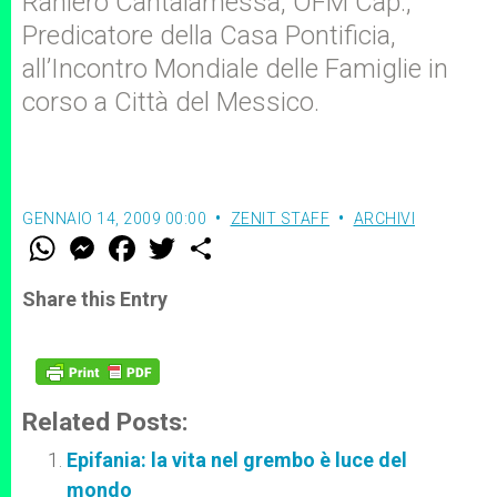
Raniero Cantalamessa, OFM Cap.,
Predicatore della Casa Pontificia,
all’Incontro Mondiale delle Famiglie in
corso a Città del Messico.
GENNAIO 14, 2009 00:00
ZENIT STAFF
ARCHIVI
W
M
F
T
S
h
e
a
w
h
a
s
c
i
a
t
s
e
t
r
Share this Entry
s
e
b
t
e
A
n
o
e
p
g
o
r
p
e
k
r
Related Posts:
Epifania: la vita nel grembo è luce del
mondo