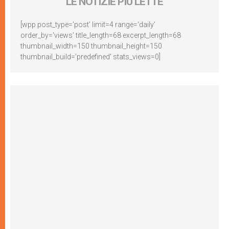
LE NOTIZIE PIÙ LETTE
[wpp post_type='post' limit=4 range='daily'
order_by='views' title_length=68 excerpt_length=68
thumbnail_width=150 thumbnail_height=150
thumbnail_build='predefined' stats_views=0]