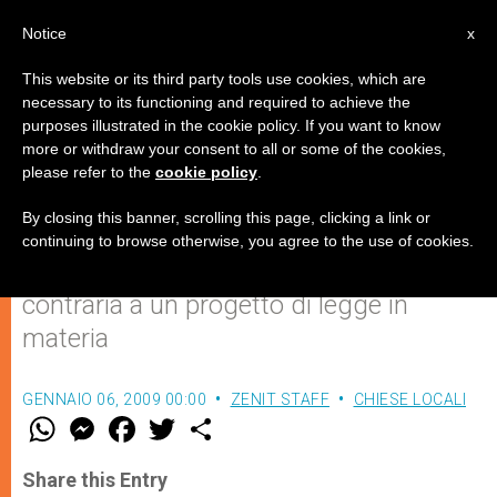
IT
Notice
x
This website or its third party tools use cookies, which are
necessary to its functioning and required to achieve the
purposes illustrated in the cookie policy. If you want to know
L’aborto di persone disabili non è
more or withdraw your consent to all or some of the cookies,
please refer to the
cookie policy
.
un diritto
By closing this banner, scrolling this page, clicking a link or
continuing to browse otherwise, you agree to the use of cookies.
L’associazione ‘Cristiani per servire’,
contraria a un progetto di legge in
materia
GENNAIO 06, 2009 00:00
ZENIT STAFF
CHIESE LOCALI
W
M
F
T
S
h
e
a
w
h
a
s
c
i
a
t
s
e
t
r
Share this Entry
s
e
b
t
e