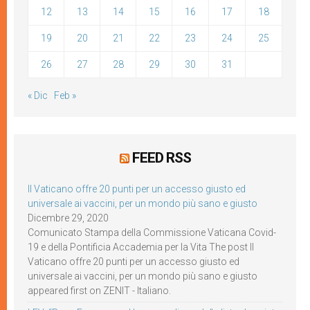
12
13
14
15
16
17
18
19
20
21
22
23
24
25
26
27
28
29
30
31
« Dic
Feb »
FEED RSS
Il Vaticano offre 20 punti per un accesso giusto ed
universale ai vaccini, per un mondo più sano e giusto
Dicembre 29, 2020
Comunicato Stampa della Commissione Vaticana Covid-
19 e della Pontificia Accademia per la Vita The post Il
Vaticano offre 20 punti per un accesso giusto ed
universale ai vaccini, per un mondo più sano e giusto
appeared first on ZENIT - Italiano.