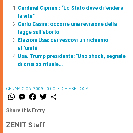
Cardinal Cipriani: “Lo Stato deve difendere
la vita”
Carlo Casini: occorre una revisione della
legge sull’aborto
Elezioni Usa: dai vescovi un richiamo
all’unità
Usa. Trump presidente: "Uno shock, segnale
di crisi spirituale…"
GENNAIO 06, 2009 00:00
CHIESE LOCALI
W
M
F
T
S
h
e
a
w
h
a
s
c
i
a
t
s
e
t
r
Share this Entry
s
e
b
t
e
A
n
o
e
p
g
o
r
ZENIT Staff
p
e
k
r