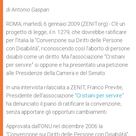
A
n
o
e
p
g
o
r
di Antonio Gaspari
p
e
k
r
ROMA, martedì, 6 gennaio 2009 (ZENIT.org).- C’è un
progetto di legge, il n. 1279, che dovrebbe ratificare
per l’Italia la “Convenzione sui Diritti delle Persone
con Disabilità”, riconoscendo così l’aborto di persone
disabili come un diritto. Ma l’associazione “Cristiani
per servire” si oppone e ha presentato una petizione
alle Presidenze della Camera e del Senato.
In una intervista rilasciata a ZENIT, Franco Previte,
Presidente dell’associazione
“Cristiani per servire”
ha denunciato il piano di ratificare la convenzione,
senza apportare gli opportuni cambiamenti.
Approvata dall’ONU nel dicembre 2006 la
“Convenzione sui Diritti delle Persone con Disabilità”,