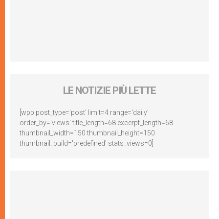
LE NOTIZIE PIÙ LETTE
[wpp post_type='post' limit=4 range='daily'
order_by='views' title_length=68 excerpt_length=68
thumbnail_width=150 thumbnail_height=150
thumbnail_build='predefined' stats_views=0]