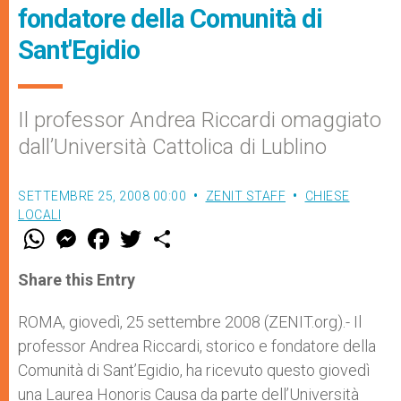
fondatore della Comunità di
Sant'Egidio
Il professor Andrea Riccardi omaggiato
dall’Università Cattolica di Lublino
SETTEMBRE 25, 2008 00:00
ZENIT STAFF
CHIESE
LOCALI
W
M
F
T
S
h
e
a
w
h
a
s
c
i
a
t
s
e
t
r
Share this Entry
s
e
b
t
e
A
n
o
e
p
g
o
r
ROMA, giovedì, 25 settembre 2008 (ZENIT.org).- Il
p
e
k
professor Andrea Riccardi, storico e fondatore della
r
Comunità di Sant’Egidio, ha ricevuto questo giovedì
una Laurea Honoris Causa da parte dell’Università