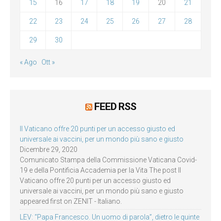
15
16
17
18
19
20
21
22
23
24
25
26
27
28
29
30
« Ago
Ott »
FEED RSS
Il Vaticano offre 20 punti per un accesso giusto ed
universale ai vaccini, per un mondo più sano e giusto
Dicembre 29, 2020
Comunicato Stampa della Commissione Vaticana Covid-
19 e della Pontificia Accademia per la Vita The post Il
Vaticano offre 20 punti per un accesso giusto ed
universale ai vaccini, per un mondo più sano e giusto
appeared first on ZENIT - Italiano.
LEV: “Papa Francesco. Un uomo di parola”, dietro le quinte