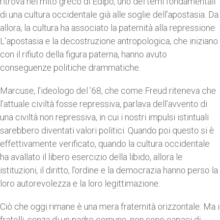
ritrova nel mito greco di Edipo, uno dei temi fondamentali
di una cultura occidentale già alle soglie dell’apostasia. Da
allora, la cultura ha associato la paternità alla repressione.
L’apostasia e la decostruzione antropologica, che iniziano
con il rifiuto della figura paterna, hanno avuto
conseguenze politiche drammatiche.
Marcuse, l’ideologo del ’68, che come Freud riteneva che
l’attuale civiltà fosse repressiva, parlava dell’avvento di
una civiltà non repressiva, in cui i nostri impulsi istintuali
sarebbero diventati valori politici. Quando poi questo si è
effettivamente verificato, quando la cultura occidentale
ha avallato il libero esercizio della libido, allora le
istituzioni, il diritto, l’ordine e la democrazia hanno perso la
loro autorevolezza e la loro legittimazione.
Ciò che oggi rimane è una mera fraternità orizzontale. Ma i
fratelli, senza di un padre comune, non sono capaci di