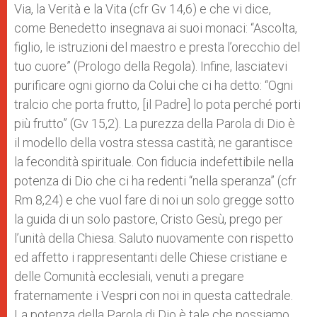
Via, la Verità e la Vita (cfr Gv 14,6) e che vi dice,
come Benedetto insegnava ai suoi monaci: “Ascolta,
figlio, le istruzioni del maestro e presta l’orecchio del
tuo cuore” (Prologo della Regola). Infine, lasciatevi
purificare ogni giorno da Colui che ci ha detto: “Ogni
tralcio che porta frutto, [il Padre] lo pota perché porti
più frutto” (Gv 15,2). La purezza della Parola di Dio è
il modello della vostra stessa castità; ne garantisce
la fecondità spirituale. Con fiducia indefettibile nella
potenza di Dio che ci ha redenti “nella speranza” (cfr
Rm 8,24) e che vuol fare di noi un solo gregge sotto
la guida di un solo pastore, Cristo Gesù, prego per
l’unità della Chiesa. Saluto nuovamente con rispetto
ed affetto i rappresentanti delle Chiese cristiane e
delle Comunità ecclesiali, venuti a pregare
fraternamente i Vespri con noi in questa cattedrale.
La potenza della Parola di Dio è tale che possiamo