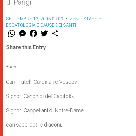
di Parigi.
SETTEMBRE 12, 2008 00:00
ZENIT STAFF
ESCATOLOGIA E CAUSE DEI SANTI
W
M
F
T
S
h
e
a
w
h
a
s
c
i
a
t
s
e
t
r
Share this Entry
s
e
b
t
e
A
n
o
e
p
g
o
r
p
e
k
* * *
r
Cari Fratelli Cardinali e Vescovi,
Signori Canonici del Capitolo,
Signori Cappellani di Notre-Dame,
cari sacerdoti e diaconi,