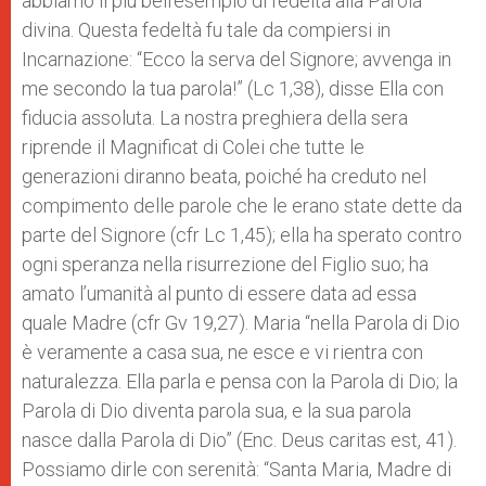
abbiamo il più bell’esempio di fedeltà alla Parola
divina. Questa fedeltà fu tale da compiersi in
Incarnazione: “Ecco la serva del Signore; avvenga in
me secondo la tua parola!” (Lc 1,38), disse Ella con
fiducia assoluta. La nostra preghiera della sera
riprende il Magnificat di Colei che tutte le
generazioni diranno beata, poiché ha creduto nel
compimento delle parole che le erano state dette da
parte del Signore (cfr Lc 1,45); ella ha sperato contro
ogni speranza nella risurrezione del Figlio suo; ha
amato l’umanità al punto di essere data ad essa
quale Madre (cfr Gv 19,27). Maria “nella Parola di Dio
è veramente a casa sua, ne esce e vi rientra con
naturalezza. Ella parla e pensa con la Parola di Dio; la
Parola di Dio diventa parola sua, e la sua parola
nasce dalla Parola di Dio” (Enc. Deus caritas est, 41).
Possiamo dirle con serenità: “Santa Maria, Madre di