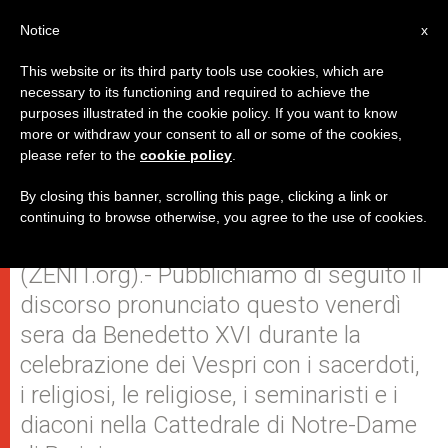
IT
Notice
x
This website or its third party tools use cookies, which are
necessary to its functioning and required to achieve the
purposes illustrated in the cookie policy. If you want to know
Discorso del Papa per i Vespri
more or withdraw your consent to all or some of the cookies,
please refer to the
cookie policy
.
nella Cattedrale di Notre-Dame
By closing this banner, scrolling this page, clicking a link or
continuing to browse otherwise, you agree to the use of cookies.
PARIGI, venerdì, 12 settembre 2008
(ZENIT.org).- Pubblichiamo di seguito il
discorso pronunciato questo venerdì
sera da Benedetto XVI durante la
celebrazione dei Vespri con i sacerdoti,
i religiosi, le religiose, i seminaristi e i
diaconi nella Cattedrale di Notre-Dame