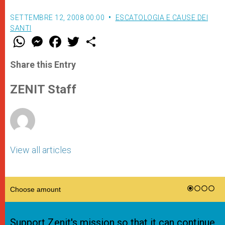
SETTEMBRE 12, 2008 00:00
ESCATOLOGIA E CAUSE DEI
SANTI
W
M
F
T
S
h
e
a
w
h
a
s
c
i
a
t
s
e
t
r
Share this Entry
s
e
b
t
e
A
n
o
e
p
g
o
r
ZENIT Staff
p
e
k
r
View all articles