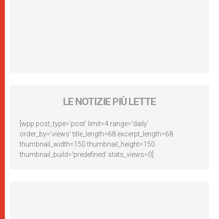
LE NOTIZIE PIÙ LETTE
[wpp post_type='post' limit=4 range='daily'
order_by='views' title_length=68 excerpt_length=68
thumbnail_width=150 thumbnail_height=150
thumbnail_build='predefined' stats_views=0]