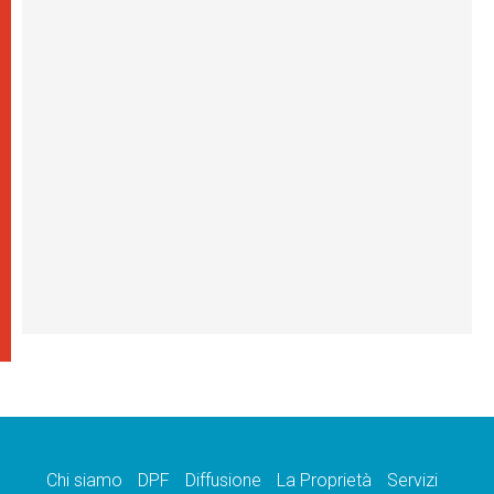
Chi siamo
DPF
Diffusione
La Proprietà
Servizi