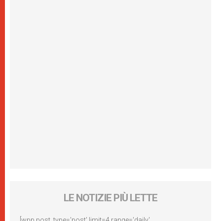
LE NOTIZIE PIÙ LETTE
[wpp post_type='post' limit=4 range='daily'