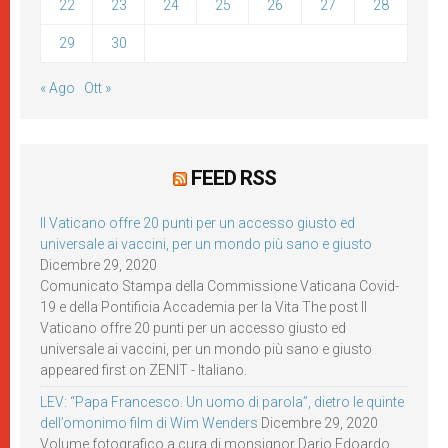
22
23
24
25
26
27
28
29
30
« Ago
Ott »
FEED RSS
Il Vaticano offre 20 punti per un accesso giusto ed
universale ai vaccini, per un mondo più sano e giusto
Dicembre 29, 2020
Comunicato Stampa della Commissione Vaticana Covid-
19 e della Pontificia Accademia per la Vita The post Il
Vaticano offre 20 punti per un accesso giusto ed
universale ai vaccini, per un mondo più sano e giusto
appeared first on ZENIT - Italiano.
LEV: “Papa Francesco. Un uomo di parola”, dietro le quinte
dell’omonimo film di Wim Wenders
Dicembre 29, 2020
Volume fotografico a cura di monsignor Dario Edoardo