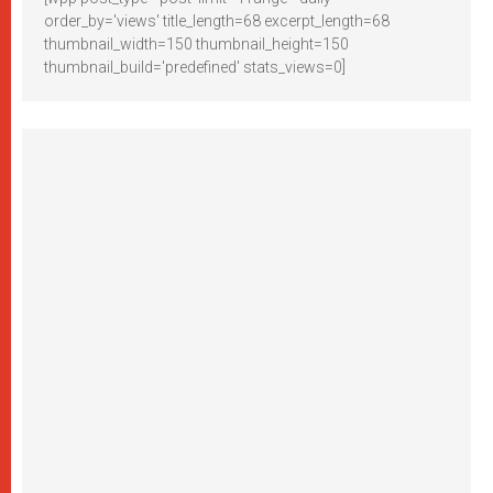
order_by='views' title_length=68 excerpt_length=68
thumbnail_width=150 thumbnail_height=150
thumbnail_build='predefined' stats_views=0]