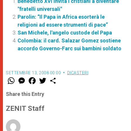
Benedetto XVI invita i cristiani a diventare
"fratelli universali"
Parolin: “Il Papa in Africa esorterà le
religioni ad essere strumenti di pace”
San Michele, l'angelo custode del Papa
Colombia: il card. Salazar Gomez sostiene
accordo Governo-Farc sui bambini soldato
SETTEMBRE 13, 2008 00:00
DICASTERI
W
M
F
T
S
h
e
a
w
h
a
s
c
i
a
t
s
e
t
r
Share this Entry
s
e
b
t
e
A
n
o
e
p
g
o
r
ZENIT Staff
p
e
k
r