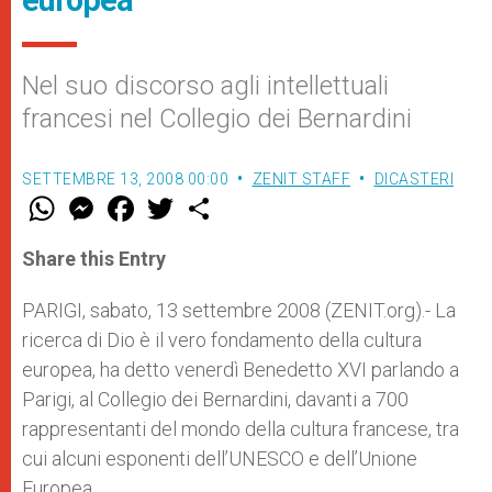
europea
Nel suo discorso agli intellettuali
francesi nel Collegio dei Bernardini
SETTEMBRE 13, 2008 00:00
ZENIT STAFF
DICASTERI
W
M
F
T
S
h
e
a
w
h
a
s
c
i
a
t
s
e
t
r
Share this Entry
s
e
b
t
e
A
n
o
e
p
g
o
r
PARIGI, sabato, 13 settembre 2008 (ZENIT.org).- La
p
e
k
ricerca di Dio è il vero fondamento della cultura
r
europea, ha detto venerdì Benedetto XVI parlando a
Parigi, al Collegio dei Bernardini, davanti a 700
rappresentanti del mondo della cultura francese, tra
cui alcuni esponenti dell’UNESCO e dell’Unione
Europea.