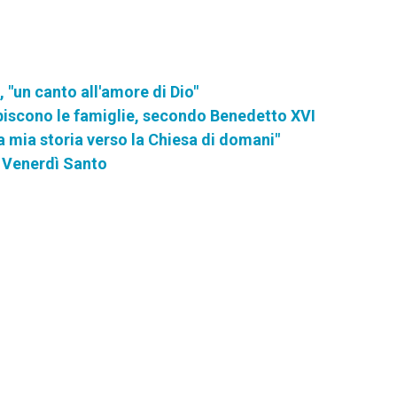
, "un canto all'amore di Dio"
lpiscono le famiglie, secondo Benedetto XVI
a mia storia verso la Chiesa di domani"
l Venerdì Santo