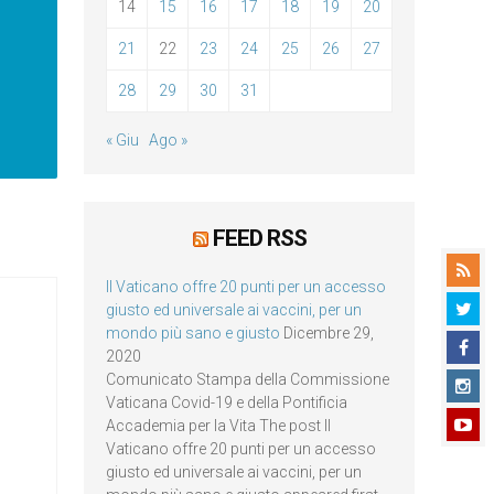
14
15
16
17
18
19
20
21
22
23
24
25
26
27
28
29
30
31
« Giu
Ago »
FEED RSS
Il Vaticano offre 20 punti per un accesso
giusto ed universale ai vaccini, per un
mondo più sano e giusto
Dicembre 29,
2020
Comunicato Stampa della Commissione
Vaticana Covid-19 e della Pontificia
Accademia per la Vita The post Il
Vaticano offre 20 punti per un accesso
giusto ed universale ai vaccini, per un