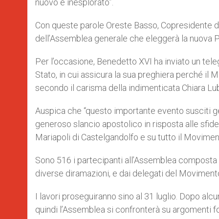
nuovo e inesplorato”.
Con queste parole Oreste Basso, Copresidente del
dell’Assemblea generale che eleggerà la nuova Pre
Per l’occasione, Benedetto XVI ha inviato un tele
Stato, in cui assicura la sua preghiera perché i
secondo il carisma della indimenticata Chiara Lub
Auspica che “questo importante evento susciti ge
generoso slancio apostolico in risposta alle sfid
Mariapoli di Castelgandolfo e su tutto il Movimen
Sono 516 i partecipanti all’Assemblea composta da
diverse diramazioni, e dai delegati del Movimento
I lavori proseguiranno sino al 31 luglio. Dopo alcu
quindi l’Assemblea si confronterà su argomenti fo