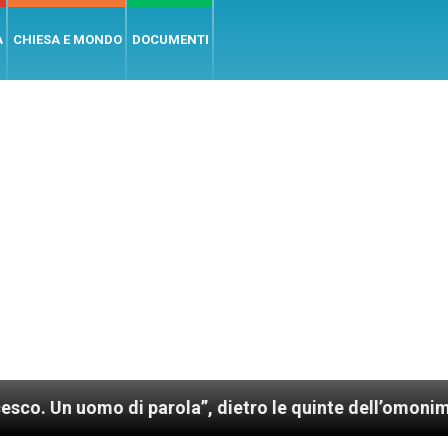
A
CHIESA E MONDO
DOCUMENTI
mo di parola”, dietro le quinte dell’omonimo film di 