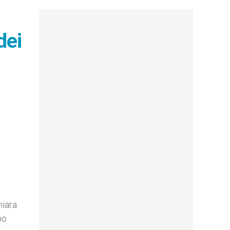
dei
hiara
po