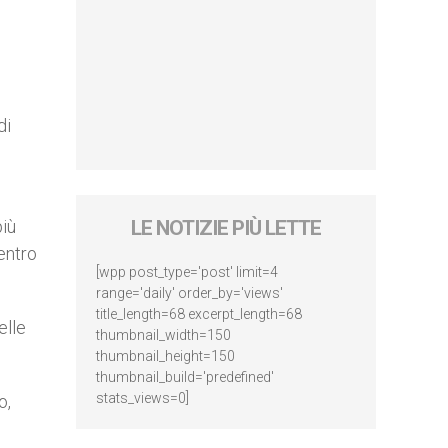
di
più
LE NOTIZIE PIÙ LETTE
entro
[wpp post_type='post' limit=4
range='daily' order_by='views'
title_length=68 excerpt_length=68
elle
thumbnail_width=150
thumbnail_height=150
thumbnail_build='predefined'
stats_views=0]
o,