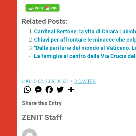
Related Posts:
Cardinal Bertone: la vita di Chiara Lubich
Chiavi per affrontare le minacce che co
"Dalle periferie del mondo al Vaticano. L
La famiglia al centro della Via Crucis de
LUGLIO 02, 2008 00:00
DICASTERI
W
M
F
T
S
h
e
a
w
h
a
s
c
i
a
t
s
e
t
r
Share this Entry
s
e
b
t
e
A
n
o
e
p
g
o
r
ZENIT Staff
p
e
k
r