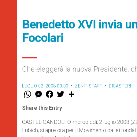
Benedetto XVI invia u
Focolari
Che eleggerà la nuova Presidente, c
LUGLIO 02, 2008 00:00
ZENIT STAFF
DICASTERI
W
M
F
T
S
h
e
a
w
h
a
s
c
i
a
t
s
e
t
r
Share this Entry
s
e
b
t
e
A
n
o
e
p
g
o
r
CASTEL GANDOLFO, mercoledì, 2 luglio 2008 (ZENI
p
e
k
Lubich, si apre ora per il Movimento da lei fonda
r