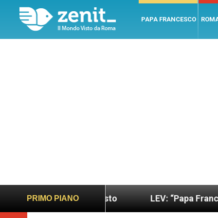
PAPA FRANCESCO
ROM
 più sano e giusto
LEV: “Papa Francesco. Un uo
PRIMO PIANO