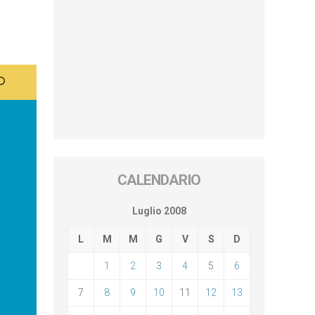
CALENDARIO
Luglio 2008
L
M
M
G
V
S
D
1
2
3
4
5
6
7
8
9
10
11
12
13