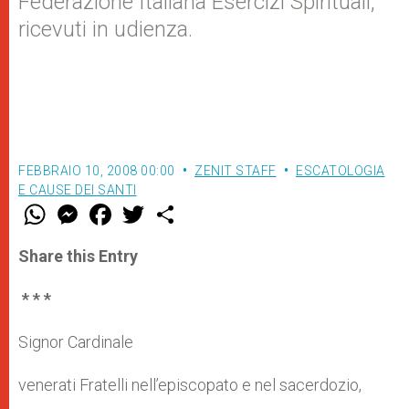
Federazione Italiana Esercizi Spirituali,
ricevuti in udienza.
FEBBRAIO 10, 2008 00:00
ZENIT STAFF
ESCATOLOGIA
E CAUSE DEI SANTI
W
M
F
T
S
h
e
a
w
h
a
s
c
i
a
t
s
e
t
r
Share this Entry
s
e
b
t
e
A
n
o
e
p
g
o
r
* * *
p
e
k
r
Signor Cardinale
venerati Fratelli nell’episcopato e nel sacerdozio,