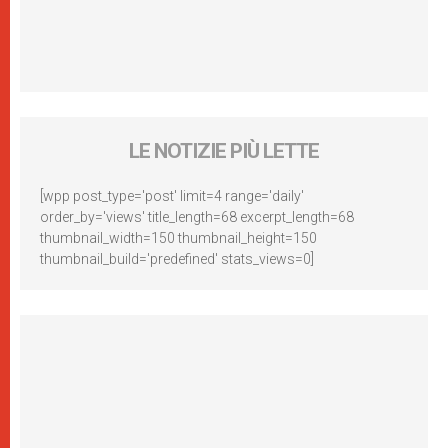
LE NOTIZIE PIÙ LETTE
[wpp post_type='post' limit=4 range='daily'
order_by='views' title_length=68 excerpt_length=68
thumbnail_width=150 thumbnail_height=150
thumbnail_build='predefined' stats_views=0]