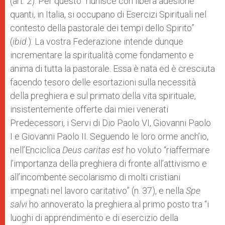
(art. 2). Per questo “riunisce con libera adesione
quanti, in Italia, si occupano di Esercizi Spirituali nel
contesto della pastorale dei tempi dello Spirito”
(
ibid
.). La vostra Federazione intende dunque
incrementare la spiritualità come fondamento e
anima di tutta la pastorale. Essa è nata ed è cresciuta
facendo tesoro delle esortazioni sulla necessità
della preghiera e sul primato della vita spirituale,
insistentemente offerte dai miei venerati
Predecessori, i Servi di Dio Paolo VI, Giovanni Paolo
I e Giovanni Paolo II. Seguendo le loro orme anch’io,
nell’Enciclica
Deus caritas est
ho voluto “riaffermare
l’importanza della preghiera di fronte all’attivismo e
all’incombente secolarismo di molti cristiani
impegnati nel lavoro caritativo” (n. 37), e nella
Spe
salvi
ho annoverato la preghiera al primo posto tra “i
luoghi di apprendimento e di esercizio della