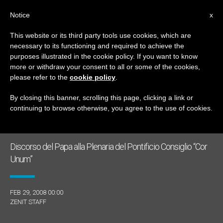
IT
Notice
x
This website or its third party tools use cookies, which are
necessary to its functioning and required to achieve the
GIORNO
purposes illustrated in the cookie policy. If you want to know
Febbraio 29th, 2008
more or withdraw your consent to all or some of the cookies,
please refer to the
cookie policy
.
By closing this banner, scrolling this page, clicking a link or
continuing to browse otherwise, you agree to the use of cookies.
ULTIME NOTIZIE
Discorso del Papa alla Plenaria del Pontificio Consiglio “Cor
Unum”
FEB 29, 2008 00:00
ZENIT STAFF