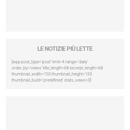
LE NOTIZIE PIÙ LETTE
[wpp post_type='post' limit=4 range='daily'
order_by='views' title_length=68 excerpt_length=68
thumbnail_width=150 thumbnail_height=150
thumbnail_build='predefined' stats_views=0]