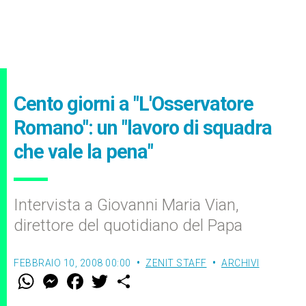
Cento giorni a "L'Osservatore
Romano": un "lavoro di squadra
che vale la pena"
Intervista a Giovanni Maria Vian,
direttore del quotidiano del Papa
FEBBRAIO 10, 2008 00:00
ZENIT STAFF
ARCHIVI
W
M
F
T
S
h
e
a
w
h
a
s
c
i
a