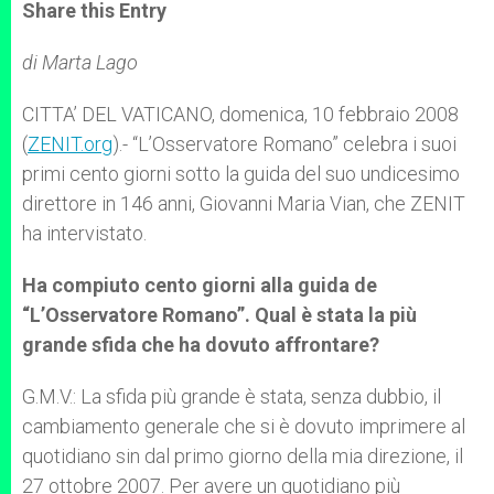
t
s
e
t
r
Share this Entry
s
e
b
t
e
A
n
o
e
p
g
o
r
di Marta Lago
p
e
k
r
CITTA’ DEL VATICANO, domenica, 10 febbraio 2008
(
ZENIT.org
).- “L’Osservatore Romano” celebra i suoi
primi cento giorni sotto la guida del suo undicesimo
direttore in 146 anni, Giovanni Maria Vian, che ZENIT
ha intervistato.
Ha compiuto cento giorni alla guida de
“L’Osservatore Romano”. Qual è stata la più
grande sfida che ha dovuto affrontare?
G.M.V.: La sfida più grande è stata, senza dubbio, il
cambiamento generale che si è dovuto imprimere al
quotidiano sin dal primo giorno della mia direzione, il
27 ottobre 2007. Per avere un quotidiano più