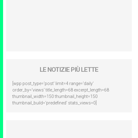
LE NOTIZIE PIÙ LETTE
[wpp post_type='post' limit=4 range='daily'
order_by='views' title_length=68 excerpt_length=68
thumbnail_width=150 thumbnail_height=150
thumbnail_build='predefined' stats_views=0]