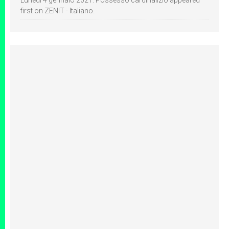
Lunedì 4 gennaio 2021: Possesso cardinalizio appeared
first on ZENIT - Italiano.