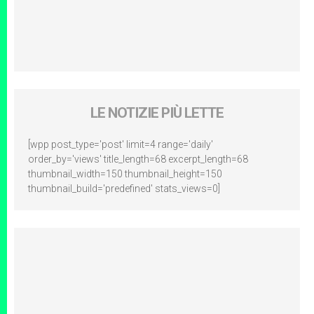
LE NOTIZIE PIÙ LETTE
[wpp post_type='post' limit=4 range='daily'
order_by='views' title_length=68 excerpt_length=68
thumbnail_width=150 thumbnail_height=150
thumbnail_build='predefined' stats_views=0]