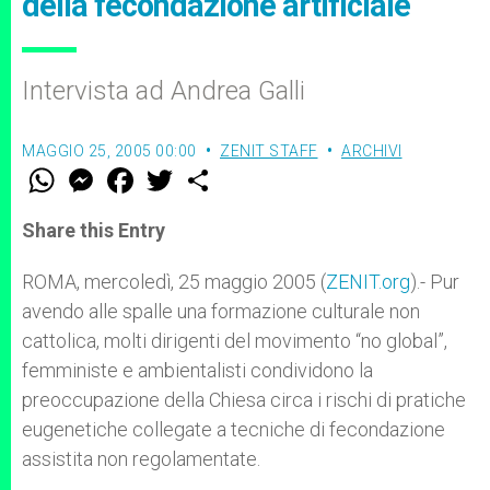
della fecondazione artificiale
Intervista ad Andrea Galli
MAGGIO 25, 2005 00:00
ZENIT STAFF
ARCHIVI
W
M
F
T
S
h
e
a
w
h
a
s
c
i
a
t
s
e
t
r
Share this Entry
s
e
b
t
e
A
n
o
e
p
g
o
r
ROMA, mercoledì, 25 maggio 2005 (
ZENIT.org
).- Pur
p
e
k
avendo alle spalle una formazione culturale non
r
cattolica, molti dirigenti del movimento “no global”,
femministe e ambientalisti condividono la
preoccupazione della Chiesa circa i rischi di pratiche
eugenetiche collegate a tecniche di fecondazione
assistita non regolamentate.