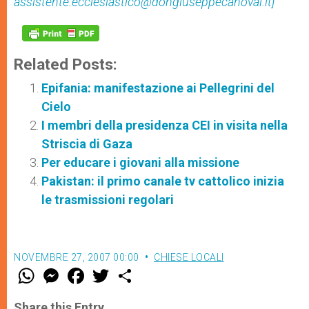
assistente.ecclesiastico@dongiuseppecanovai.it]
Related Posts:
Epifania: manifestazione ai Pellegrini del
Cielo
I membri della presidenza CEI in visita nella
Striscia di Gaza
Per educare i giovani alla missione
Pakistan: il primo canale tv cattolico inizia
le trasmissioni regolari
NOVEMBRE 27, 2007 00:00
CHIESE LOCALI
W
M
F
T
S
h
e
a
w
h
a
s
c
i
a
t
s
e
t
r
Share this Entry