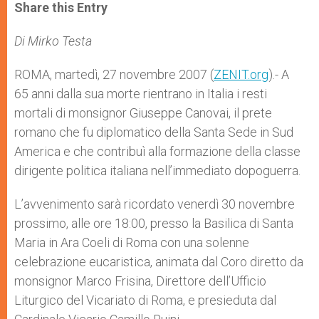
t
s
e
t
r
Share this Entry
s
e
b
t
e
A
n
o
e
p
g
o
r
Di Mirko Testa
p
e
k
r
ROMA, martedì, 27 novembre 2007 (
ZENIT.org
).- A
65 anni dalla sua morte rientrano in Italia i resti
mortali di monsignor Giuseppe Canovai, il prete
romano che fu diplomatico della Santa Sede in Sud
America e che contribuì alla formazione della classe
dirigente politica italiana nell’immediato dopoguerra.
L’avvenimento sarà ricordato venerdì 30 novembre
prossimo, alle ore 18:00, presso la Basilica di Santa
Maria in Ara Coeli di Roma con una solenne
celebrazione eucaristica, animata dal Coro diretto da
monsignor Marco Frisina, Direttore dell’Ufficio
Liturgico del Vicariato di Roma, e presieduta dal