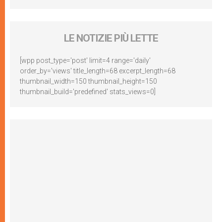
LE NOTIZIE PIÙ LETTE
[wpp post_type='post' limit=4 range='daily'
order_by='views' title_length=68 excerpt_length=68
thumbnail_width=150 thumbnail_height=150
thumbnail_build='predefined' stats_views=0]