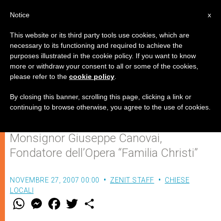
IT
Notice
x
This website or its third party tools use cookies, which are
necessary to its functioning and required to achieve the
purposes illustrated in the cookie policy. If you want to know
Di nuovo a Roma le spoglie di un
more or withdraw your consent to all or some of the cookies,
please refer to the
cookie policy
.
diplomatico vaticano in
Argentina
By closing this banner, scrolling this page, clicking a link or
continuing to browse otherwise, you agree to the use of cookies.
Monsignor Giuseppe Canovai,
Fondatore dell’Opera “Familia Christi”
NOVEMBRE 27, 2007 00:00
ZENIT STAFF
CHIESE
LOCALI
W
M
F
T
S
h
e
a
w
h
a
s
c
i
a