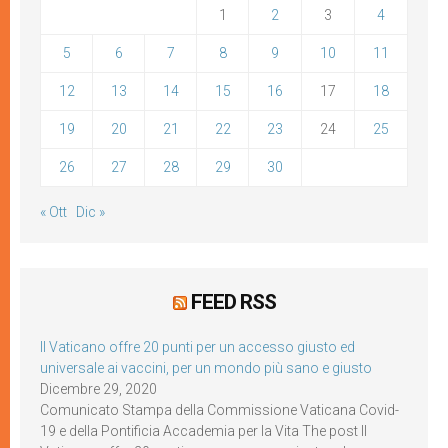
1
2
3
4
5
6
7
8
9
10
11
12
13
14
15
16
17
18
19
20
21
22
23
24
25
26
27
28
29
30
« Ott
Dic »
FEED RSS
Il Vaticano offre 20 punti per un accesso giusto ed
universale ai vaccini, per un mondo più sano e giusto
Dicembre 29, 2020
Comunicato Stampa della Commissione Vaticana Covid-
19 e della Pontificia Accademia per la Vita The post Il