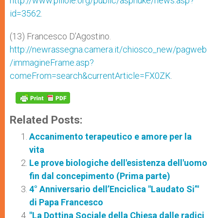
http://www.pillole.org/public/aspnuke/news.asp?
id=3562
.
(13) Francesco D’Agostino.
http://newrassegna.camera.it/chiosco_new/pagweb
/immagineFrame.asp?
comeFrom=search&currentArticle=FX0ZK
.
Related Posts:
Accanimento terapeutico e amore per la
vita
Le prove biologiche dell'esistenza dell'uomo
fin dal concepimento (Prima parte)
4° Anniversario dell’Enciclica "Laudato Si’"
di Papa Francesco
"La Dottina Sociale della Chiesa dalle radici