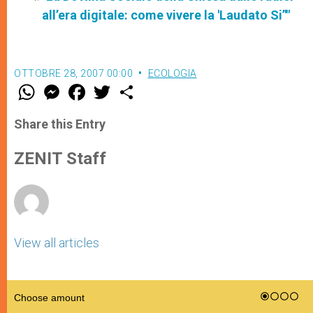
all’era digitale: come vivere la 'Laudato Si’'"
OTTOBRE 28, 2007 00:00
ECOLOGIA
W
M
F
T
S
h
e
a
w
h
a
s
c
i
a
t
s
e
t
r
Share this Entry
s
e
b
t
e
A
n
o
e
p
g
o
r
ZENIT Staff
p
e
k
r
View all articles