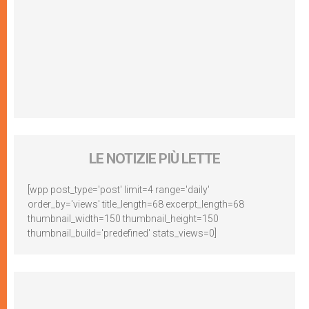
LE NOTIZIE PIÙ LETTE
[wpp post_type='post' limit=4 range='daily'
order_by='views' title_length=68 excerpt_length=68
thumbnail_width=150 thumbnail_height=150
thumbnail_build='predefined' stats_views=0]