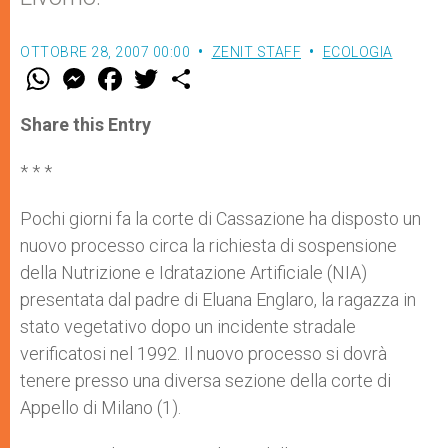
OTTOBRE 28, 2007 00:00
ZENIT STAFF
ECOLOGIA
W
M
F
T
S
h
e
a
w
h
a
s
c
i
a
t
s
e
t
r
Share this Entry
s
e
b
t
e
A
n
o
e
p
g
o
r
* * *
p
e
k
r
Pochi giorni fa la corte di Cassazione ha disposto un
nuovo processo circa la richiesta di sospensione
della Nutrizione e Idratazione Artificiale (NIA)
presentata dal padre di Eluana Englaro, la ragazza in
stato vegetativo dopo un incidente stradale
verificatosi nel 1992. Il nuovo processo si dovrà
tenere presso una diversa sezione della corte di
Appello di Milano (1).