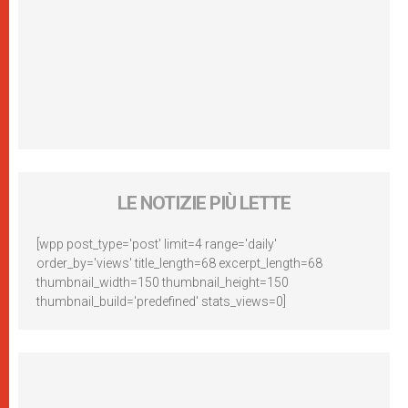
LE NOTIZIE PIÙ LETTE
[wpp post_type='post' limit=4 range='daily'
order_by='views' title_length=68 excerpt_length=68
thumbnail_width=150 thumbnail_height=150
thumbnail_build='predefined' stats_views=0]