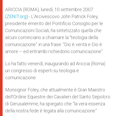
A
n
o
e
p
g
o
r
ARICCIA (ROMA), lunedì, 10 settembre 2007
p
e
k
(
ZENIT.org
r
).- L’Arcivescovo John Patrick Foley,
presidente emerito del Pontificio Consiglio per le
Comunicazioni Sociali, ha sintetizzato quella che
alcuni cominciano a chiamare la “teologia della
comunicazione” in una frase: “Dio è verità e Dio è
amore – ed entrambi richiedono comunicazione”.
Lo ha fatto venerdì, inaugurando ad Ariccia (Roma)
un congresso di esperti su teologia e
comunicazione.
Monsignor Foley, che attualmente è Gran Maestro
dell’Ordine Equestre dei Cavalieri del Santo Sepolcro
di Gerusalemme, ha spiegato che “la vera essenza
della nostra fede è legata alla comunicazione”.