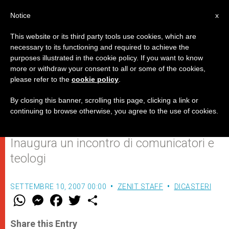
IT
Notice
x
This website or its third party tools use cookies, which are
necessary to its functioning and required to achieve the
purposes illustrated in the cookie policy. If you want to know
Arcivescovo Foley: “La vera
more or withdraw your consent to all or some of the cookies,
please refer to the
cookie policy
.
essenza della nostra fede è
legata alla comunicazione”
By closing this banner, scrolling this page, clicking a link or
continuing to browse otherwise, you agree to the use of cookies.
Inaugura un incontro di comunicatori e
teologi
SETTEMBRE 10, 2007 00:00
ZENIT STAFF
DICASTERI
W
M
F
T
S
h
e
a
w
h
a
s
c
i
a
t
s
e
t
r
Share this Entry
s
e
b
t
e