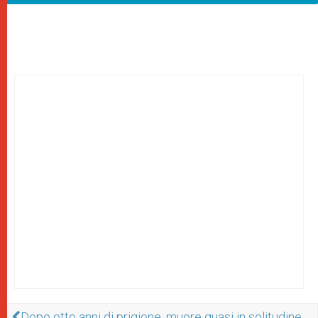
Dopo otto anni di prigione, muore quasi in solitudine