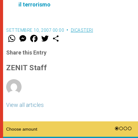
il terrorismo
SETTEMBRE 10, 2007 00:00
DICASTERI
W
M
F
T
S
h
e
a
w
h
a
s
c
i
a
t
s
e
t
r
Share this Entry
s
e
b
t
e
A
n
o
e
p
g
o
r
ZENIT Staff
p
e
k
r
View all articles