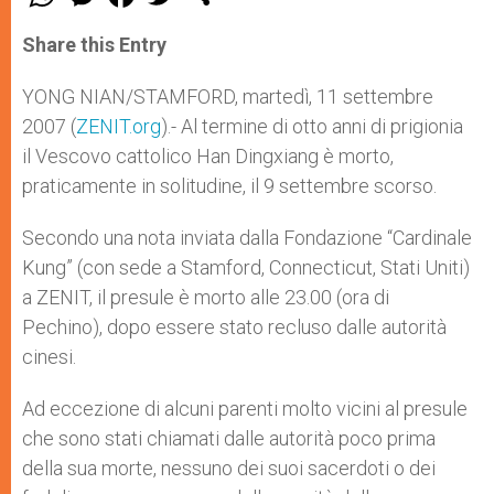
h
e
a
w
h
a
s
c
i
a
t
s
e
t
r
Share this Entry
s
e
b
t
e
A
n
o
e
p
g
o
r
YONG NIAN/STAMFORD, martedì, 11 settembre
p
e
k
2007 (
ZENIT.org
r
).- Al termine di otto anni di prigionia
il Vescovo cattolico Han Dingxiang è morto,
praticamente in solitudine, il 9 settembre scorso.
Secondo una nota inviata dalla Fondazione “Cardinale
Kung” (con sede a Stamford, Connecticut, Stati Uniti)
a ZENIT, il presule è morto alle 23.00 (ora di
Pechino), dopo essere stato recluso dalle autorità
cinesi.
Ad eccezione di alcuni parenti molto vicini al presule
che sono stati chiamati dalle autorità poco prima
della sua morte, nessuno dei suoi sacerdoti o dei