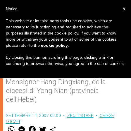
IT
Notice
x
This website or its third party tools use cookies, which are
necessary to its functioning and required to achieve the
purposes illustrated in the cookie policy. If you want to know
Dopo otto anni di prigione, muore
more or withdraw your consent to all or some of the cookies,
please refer to the
cookie policy
.
quasi in solitudine un Vescovo
cinese
By closing this banner, scrolling this page, clicking a link or
continuing to browse otherwise, you agree to the use of cookies.
Monsignor Hang Dingxiang, della
diocesi di Yong Nian (provincia
dell’Hebei)
SETTEMBRE 11, 2007 00:00
ZENIT STAFF
CHIESE
LOCALI
W
M
F
T
S