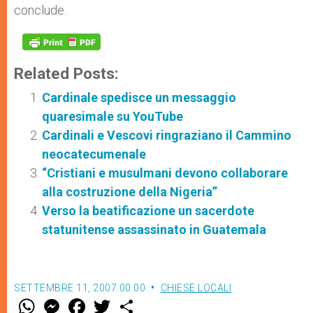
conclude.
Related Posts:
Cardinale spedisce un messaggio
quaresimale su YouTube
Cardinali e Vescovi ringraziano il Cammino
neocatecumenale
“Cristiani e musulmani devono collaborare
alla costruzione della Nigeria”
Verso la beatificazione un sacerdote
statunitense assassinato in Guatemala
SETTEMBRE 11, 2007 00:00
CHIESE LOCALI
W
M
F
T
S
h
e
a
w
h