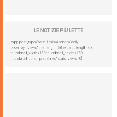
LE NOTIZIE PIÙ LETTE
[wpp post_type='post' limit=4 range='daily'
order_by='views' title_length=68 excerpt_length=68
thumbnail_width=150 thumbnail_height=150
thumbnail_build='predefined' stats_views=0]