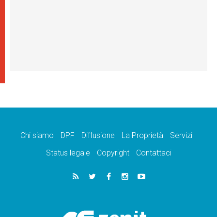
Chi siamo
DPF
Diffusione
La Proprietà
Servizi
Status legale
Copyright
Contattaci