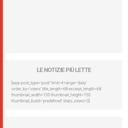
LE NOTIZIE PIÙ LETTE
[wpp post_type='post' limit=4 range='daily'
order_by='views' title_length=68 excerpt_length=68
thumbnail_width=150 thumbnail_height=150
thumbnail_build='predefined' stats_views=0]