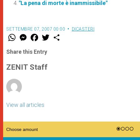
"La pena di morte è inammissibile"
SETTEMBRE 07, 2007 00:00
DICASTERI
W
M
F
T
S
h
e
a
w
h
a
s
c
i
a
t
s
e
t
r
Share this Entry
s
e
b
t
e
A
n
o
e
p
g
o
r
ZENIT Staff
p
e
k
r
View all articles