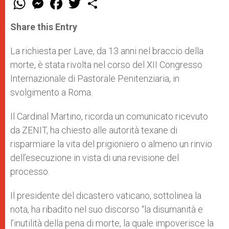
h
e
a
w
h
a
s
c
i
a
t
s
e
t
r
Share this Entry
s
e
b
t
e
A
n
o
e
p
g
o
r
La richiesta per Lave, da 13 anni nel braccio della
p
e
k
morte, è stata rivolta nel corso del XII Congresso
r
Internazionale di Pastorale Penitenziaria, in
svolgimento a Roma.
Il Cardinal Martino, ricorda un comunicato ricevuto
da ZENIT, ha chiesto alle autorità texane di
risparmiare la vita del prigioniero o almeno un rinvio
dell’esecuzione in vista di una revisione del
processo.
Il presidente del dicastero vaticano, sottolinea la
nota, ha ribadito nel suo discorso “la disumanità e
l’inutilità della pena di morte, la quale impoverisce la