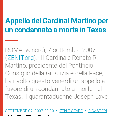
Appello del Cardinal Martino per
un condannato a morte in Texas
ROMA, venerdì, 7 settembre 2007
(
ZENIT.org
).- Il Cardinale Renato R.
Martino, presidente del Pontificio
Consiglio della Giustizia e della Pace,
ha rivolto questo venerdì un appello a
favore di un condannato a morte nel
Texas, il quarantaduenne Joseph Lave.
SETTEMBRE 07, 2007 00:00
ZENIT STAFF
DICASTERI
W
M
F
T
S