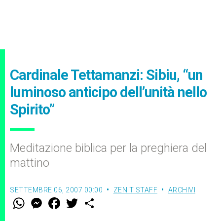
Cardinale Tettamanzi: Sibiu, “un
luminoso anticipo dell’unità nello
Spirito”
Meditazione biblica per la preghiera del
mattino
SETTEMBRE 06, 2007 00:00
ZENIT STAFF
ARCHIVI
W
M
F
T
S
h
e
a
w
h
a
s
c
i
a