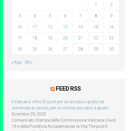
1
2
3
4
5
6
7
8
9
10
11
12
13
14
15
16
17
18
19
20
21
22
23
24
25
26
27
28
29
30
« Ago
Ott »
FEED RSS
Il Vaticano offre 20 punti per un accesso giusto ed
universale ai vaccini, per un mondo più sano e giusto
Dicembre 29, 2020
Comunicato Stampa della Commissione Vaticana Covid-
19 e della Pontificia Accademia per la Vita The post Il