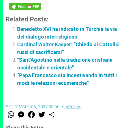
Related Posts:
Benedetto XVI ha indicato in Turchia la via
del dialogo interreligioso
Cardinal Walter Kasper: “Chiedo ai Cattolici
russi di sacrificarsi”
"Sant'Agostino nella tradizione cristiana
occidentale e orientale"
“Papa Francesco sta incentivando in tutti i
modi le relazioni ecumeniche”
SETTEMBRE 06, 2007 00:00
ARCHIVI
W
M
F
T
S
h
e
a
w
h
a
s
c
i
a
t
s
e
t
r
Share this Entry