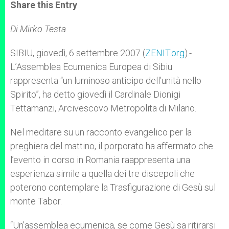
t
s
e
t
r
Share this Entry
s
e
b
t
e
A
n
o
e
p
g
o
r
Di Mirko Testa
p
e
k
r
SIBIU, giovedì, 6 settembre 2007 (
ZENIT.org
).-
L’Assemblea Ecumenica Europea di Sibiu
rappresenta “un luminoso anticipo dell’unità nello
Spirito”, ha detto giovedì il Cardinale Dionigi
Tettamanzi, Arcivescovo Metropolita di Milano.
Nel meditare su un racconto evangelico per la
preghiera del mattino, il porporato ha affermato che
l’evento in corso in Romania raappresenta una
esperienza simile a quella dei tre discepoli che
poterono contemplare la Trasfigurazione di Gesù sul
monte Tabor.
“Un’assemblea ecumenica, se come Gesù sa ritirarsi