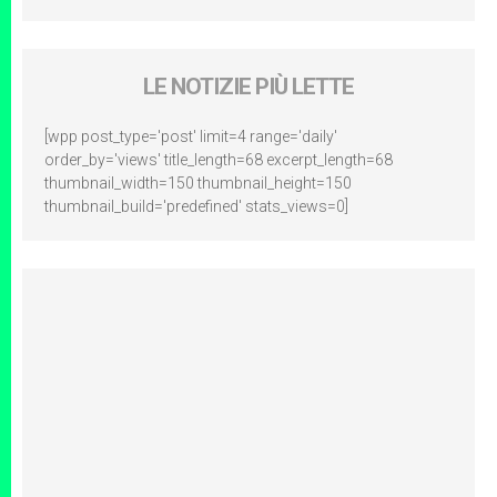
LE NOTIZIE PIÙ LETTE
[wpp post_type='post' limit=4 range='daily'
order_by='views' title_length=68 excerpt_length=68
thumbnail_width=150 thumbnail_height=150
thumbnail_build='predefined' stats_views=0]