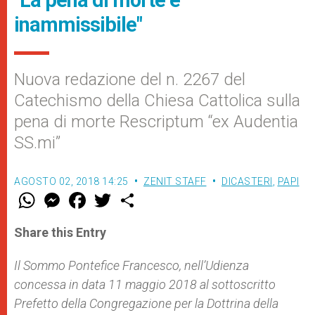
"La pena di morte è
inammissibile"
Nuova redazione del n. 2267 del
Catechismo della Chiesa Cattolica sulla
pena di morte Rescriptum “ex Audentia
SS.mi”
AGOSTO 02, 2018 14:25
ZENIT STAFF
DICASTERI
,
PAPI
W
M
F
T
S
h
e
a
w
h
a
s
c
i
a
t
s
e
t
r
Share this Entry
s
e
b
t
e
A
n
o
e
p
g
o
r
Il Sommo Pontefice Francesco, nell’Udienza
p
e
k
concessa in data 11 maggio 2018 al sottoscritto
r
Prefetto della Congregazione per la Dottrina della