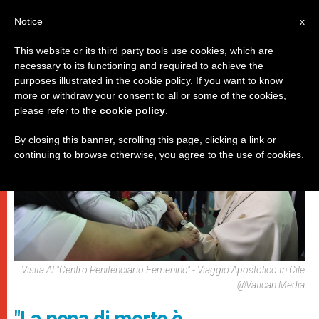
IT
Notice
x
This website or its third party tools use cookies, which are
necessary to its functioning and required to achieve the
,
DICASTERI
PAPI
purposes illustrated in the cookie policy. If you want to know
more or withdraw your consent to all or some of the cookies,
please refer to the
cookie policy
.
By closing this banner, scrolling this page, clicking a link or
continuing to browse otherwise, you agree to the use of cookies.
Visita Al "Centro Penitenciario Femenino" - Viaggio Apostolico In Cile
@Vatican Media