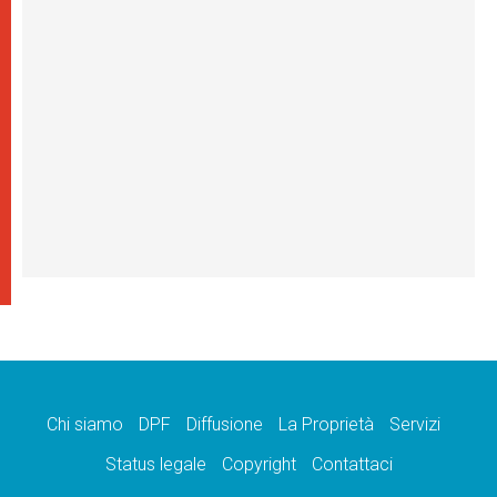
Chi siamo
DPF
Diffusione
La Proprietà
Servizi
Status legale
Copyright
Contattaci