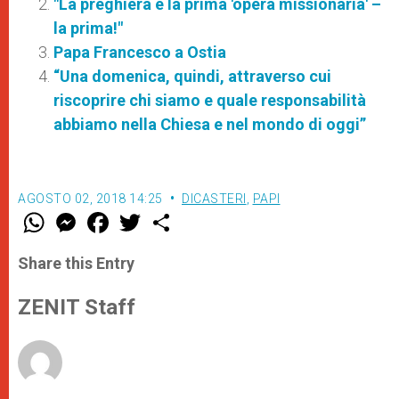
"La preghiera è la prima 'opera missionaria' –
la prima!"
Papa Francesco a Ostia
“Una domenica, quindi, attraverso cui
riscoprire chi siamo e quale responsabilità
abbiamo nella Chiesa e nel mondo di oggi”
AGOSTO 02, 2018 14:25
DICASTERI
,
PAPI
W
M
F
T
S
h
e
a
w
h
a
s
c
i
a
t
s
e
t
r
Share this Entry
s
e
b
t
e
A
n
o
e
p
g
o
r
ZENIT Staff
p
e
k
r