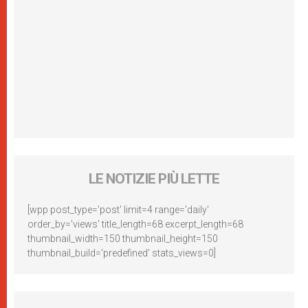
LE NOTIZIE PIÙ LETTE
[wpp post_type='post' limit=4 range='daily'
order_by='views' title_length=68 excerpt_length=68
thumbnail_width=150 thumbnail_height=150
thumbnail_build='predefined' stats_views=0]