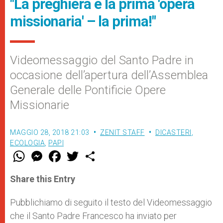
"La preghiera è la prima 'opera
missionaria' – la prima!"
Videomessaggio del Santo Padre in
occasione dell’apertura dell’Assemblea
Generale delle Pontificie Opere
Missionarie
MAGGIO 28, 2018 21:03
ZENIT STAFF
DICASTERI
,
ECOLOGIA
,
PAPI
W
M
F
T
S
h
e
a
w
h
a
s
c
i
a
t
s
e
t
r
Share this Entry
s
e
b
t
e
A
n
o
e
p
g
o
r
Pubblichiamo di seguito il testo del Videomessaggio
p
e
k
che il Santo Padre Francesco ha inviato per
r