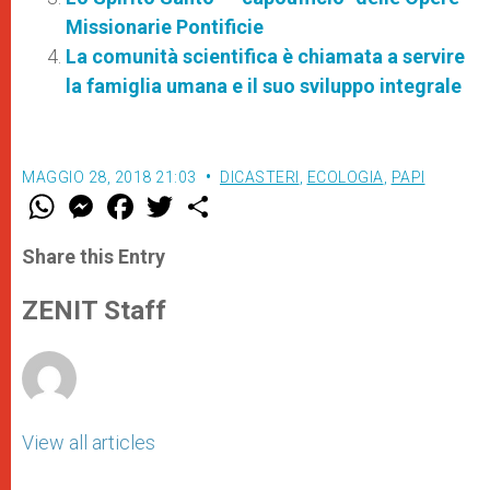
Missionarie Pontificie
La comunità scientifica è chiamata a servire
la famiglia umana e il suo sviluppo integrale
MAGGIO 28, 2018 21:03
DICASTERI
,
ECOLOGIA
,
PAPI
W
M
F
T
S
h
e
a
w
h
a
s
c
i
a
t
s
e
t
r
Share this Entry
s
e
b
t
e
A
n
o
e
p
g
o
r
ZENIT Staff
p
e
k
r
View all articles