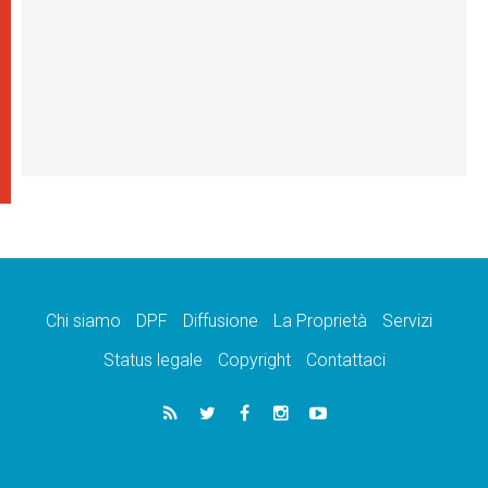
Chi siamo
DPF
Diffusione
La Proprietà
Servizi
Status legale
Copyright
Contattaci