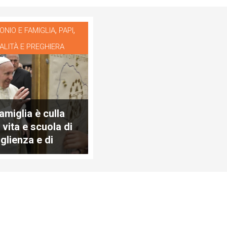
,
,
ONIO E FAMIGLIA
PAPI
ALITÀ E PREGHIERA
amiglia è culla
 vita e scuola di
glienza e di
re"