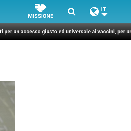
IT
MISSIONE
o giusto ed universale ai vaccini, per un mondo più san