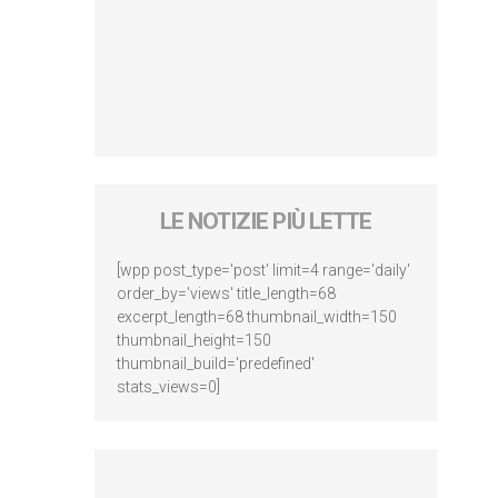
LE NOTIZIE PIÙ LETTE
[wpp post_type='post' limit=4 range='daily'
order_by='views' title_length=68
excerpt_length=68 thumbnail_width=150
thumbnail_height=150
thumbnail_build='predefined'
stats_views=0]