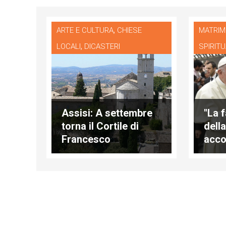
,
ARTE E CULTURA
CHIESE
MATRIM
,
LOCALI
DICASTERI
SPIRITU
Assisi: A settembre
"La f
torna il Cortile di
della
Francesco
acco
amo