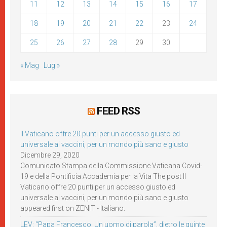
11
12
13
14
15
16
17
18
19
20
21
22
23
24
25
26
27
28
29
30
« Mag
Lug »
FEED RSS
Il Vaticano offre 20 punti per un accesso giusto ed
universale ai vaccini, per un mondo più sano e giusto
Dicembre 29, 2020
Comunicato Stampa della Commissione Vaticana Covid-
19 e della Pontificia Accademia per la Vita The post Il
Vaticano offre 20 punti per un accesso giusto ed
universale ai vaccini, per un mondo più sano e giusto
appeared first on ZENIT - Italiano.
LEV: “Papa Francesco. Un uomo di parola”, dietro le quinte