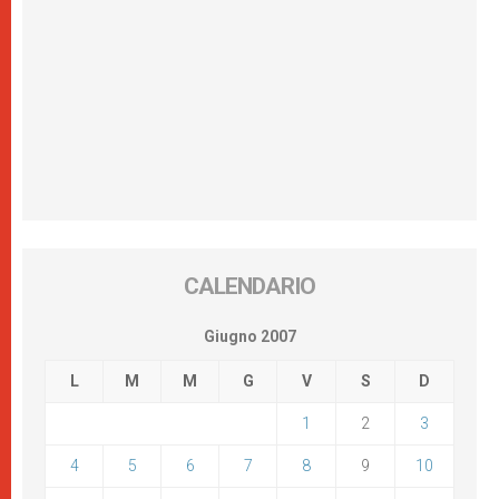
CALENDARIO
Giugno 2007
L
M
M
G
V
S
D
1
2
3
4
5
6
7
8
9
10