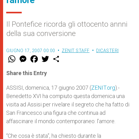
l’amore
Il Pontefice ricorda gli ottocento annni
della sua conversione
GIUGNO 17, 2007 00:00
ZENIT STAFF
DICASTERI
W
M
F
T
S
h
e
a
w
h
a
s
c
i
a
t
s
e
t
r
Share this Entry
s
e
b
t
e
A
n
o
e
p
g
o
r
ASSISI, domenica, 17 giugno 2007 (
ZENIT.org
).-
p
e
k
Benedetto XVI ha compiuto questa domenica una
r
visita ad Assisi per rivelare il segreto che ha fatto di
San Francesco una figura che continua ad
affascinare il mondo contemporaneo: l’amore.
“Che cosa è stata”, ha chiesto durante la