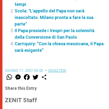
tempi
Scola: "L'appello del Papa non sarà
inascoltato. Milano pronta a fare la sua
parte"
Il Papa presiede i Vespri per la solennità
della Conversione di San Paolo
Carriquiry: “Con la chiesa messicana, il Papa
sarà esigente”
GIUGNO 17, 2007 00:00
DICASTERI
W
M
F
T
S
h
e
a
w
h
a
s
c
i
a
t
s
e
t
r
Share this Entry
s
e
b
t
e
A
n
o
e
p
g
o
r
ZENIT Staff
p
e
k
r