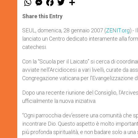
h
e
a
w
h
a
s
c
i
a
t
s
e
t
r
Share this Entry
s
e
b
t
e
A
n
o
e
p
g
o
r
SEUL, domenica, 28 gennaio 2007 (
ZENIT.org
).-
p
e
k
lanciato un Centro dedicato interamente alla formaz
r
catechesi.
Con la “Scuola per il Laicato” si cerca di coordinar
avviate nell’Arcidiocesi a vari livelli, curate da
Congregazione vaticana per l’Evangelizzazione de
Dopo una recente riunione del Consiglio, l’Arcive
ufficialmente la nuova iniziativa.
“Ogni parrocchia dev’essere una comunità che s
incontrare Dio. Questo aspetto è molto importante
più profonda spiritualità, e non badare solo a un