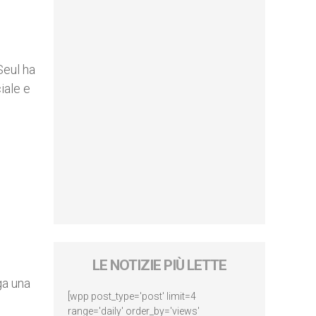
Seul ha
iale e
LE NOTIZIE PIÙ LETTE
ga una
[wpp post_type='post' limit=4
range='daily' order_by='views'