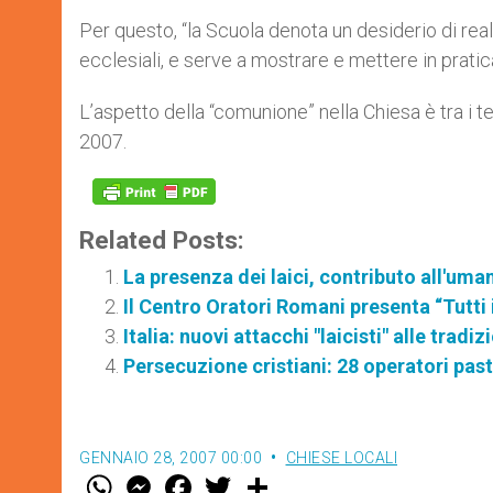
Per questo, “la Scuola denota un desiderio di rea
ecclesiali, e serve a mostrare e mettere in prat
L’aspetto della “comunione” nella Chiesa è tra i te
2007.
Related Posts:
La presenza dei laici, contributo all'uma
Il Centro Oratori Romani presenta “Tutti
Italia: nuovi attacchi "laicisti" alle tradi
Persecuzione cristiani: 28 operatori past
GENNAIO 28, 2007 00:00
CHIESE LOCALI
W
M
F
T
S