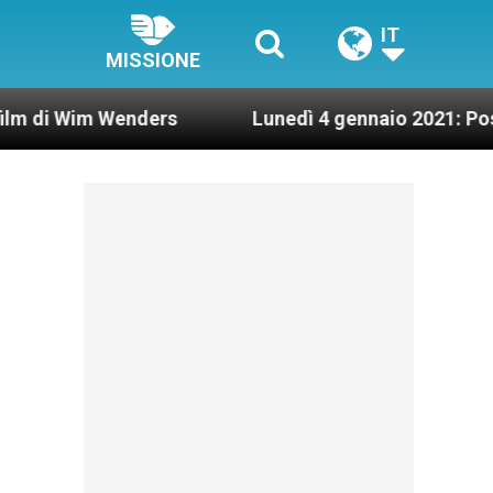
IT
MISSIONE
m Wenders
Lunedì 4 gennaio 2021: Possesso car