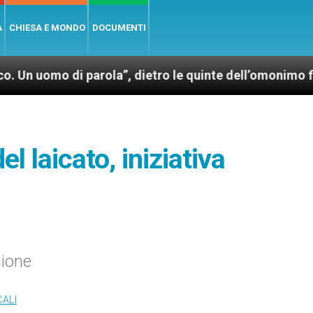
A
CHIESA E MONDO
DOCUMENTI
 di parola”, dietro le quinte dell’omonimo film di Wi
l laicato, iniziativa
ione
CALI