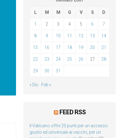
Gennaio 2007
L
M
M
G
V
S
D
1
2
3
4
5
6
7
8
9
10
11
12
13
14
15
16
17
18
19
20
21
22
23
24
25
26
27
28
29
30
31
« Dic
Feb »
FEED RSS
Il Vaticano offre 20 punti per un accesso
giusto ed universale ai vaccini, per un