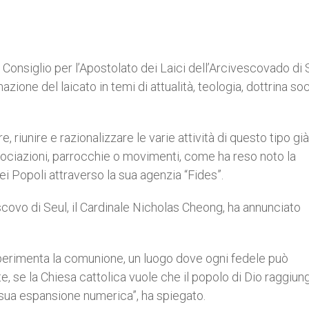
 Il Consiglio per l’Apostolato dei Laici dell’Arcivescovado di 
ione del laicato in temi di attualità, teologia, dottrina soc
e, riunire e razionalizzare le varie attività di questo tipo già
 associazioni, parrocchie o movimenti, come ha reso noto la
i Popoli attraverso la sua agenzia “Fides”.
scovo di Seul, il Cardinale Nicholas Cheong, ha annunciato
perimenta la comunione, un luogo dove ogni fedele può
, se la Chiesa cattolica vuole che il popolo di Dio raggiun
a sua espansione numerica”, ha spiegato.