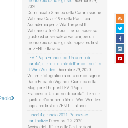
mondo più sano e giusto
Dicembre 29,
2020
Comunicato Stampa della Commissione
Vaticana Covid-19 e della Pontificia
Accademia per la Vita The post Il
Vaticano offre 20 punti per un accesso
giusto ed universale ai vaccini, per un
mondo più sano e giusto appeared first
on ZENIT - Italiano.
LEV: “Papa Francesco. Un uomo di
parola”, dietro le quinte dell’omonimo film
di Wim Wenders
Dicembre 29, 2020
Volume fotografico a cura di monsignor
Dario Edoardo Viganò e Gianluca della
Maggiore The post LEV: “Papa
Francesco. Un uomo di parola”, dietro le
 Paolo
quinte dell’omonimo film di Wim Wenders
appeared first on ZENIT - Italiano.
Lunedì 4 gennaio 2021: Possesso
cardinalizio
Dicembre 29, 2020
Avviso dell’Ufficio delle Celebrazioni