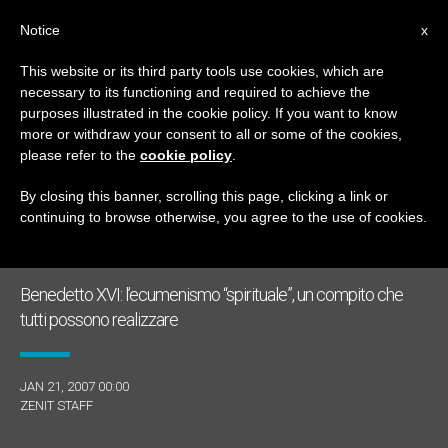
IT
Notice
x
This website or its third party tools use cookies, which are
necessary to its functioning and required to achieve the
GIORNO
purposes illustrated in the cookie policy. If you want to know
Gennaio 21st, 2007
more or withdraw your consent to all or some of the cookies,
please refer to the
cookie policy
.
By closing this banner, scrolling this page, clicking a link or
continuing to browse otherwise, you agree to the use of cookies.
ULTIME NOTIZIE
Benedetto XVI: l’ecumenismo “spirituale”, un compito che
tutti possono realizzare
JAN 21, 2007 00:00
ZENIT STAFF