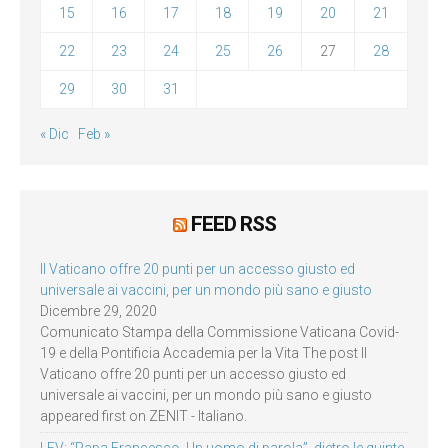
15
16
17
18
19
20
21
22
23
24
25
26
27
28
29
30
31
« Dic
Feb »
FEED RSS
Il Vaticano offre 20 punti per un accesso giusto ed
universale ai vaccini, per un mondo più sano e giusto
Dicembre 29, 2020
Comunicato Stampa della Commissione Vaticana Covid-
19 e della Pontificia Accademia per la Vita The post Il
Vaticano offre 20 punti per un accesso giusto ed
universale ai vaccini, per un mondo più sano e giusto
appeared first on ZENIT - Italiano.