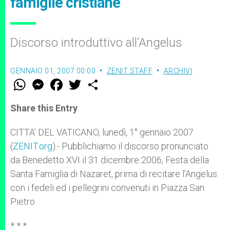
famiglie cristiane
Discorso introduttivo all’Angelus
GENNAIO 01, 2007 00:00
ZENIT STAFF
ARCHIVI
W
M
F
T
S
h
e
a
w
h
a
s
c
i
a
t
s
e
t
r
Share this Entry
s
e
b
t
e
A
n
o
e
p
g
o
r
CITTA’ DEL VATICANO, lunedì, 1° gennaio 2007
p
e
k
(
ZENIT.org
r
).- Pubblichiamo il discorso pronunciato
da Benedetto XVI il 31 dicembre 2006, Festa della
Santa Famiglia di Nazaret, prima di recitare l’Angelus
con i fedeli ed i pellegrini convenuti in Piazza San
Pietro.
* * *