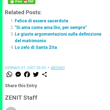
Related Posts:
Felice di essere sacerdote
"Si ama come ama Dio, per sempre"
Le giuste argomentazioni sulla definizione
del matrimonio
Lo zelo di Santa Zita
GENNAIO 01, 2007 00:00
ARCHIVI
W
M
F
T
S
h
e
a
w
h
a
s
c
i
a
t
s
e
t
r
Share this Entry
s
e
b
t
e
A
n
o
e
p
g
o
r
ZENIT Staff
p
e
k
r