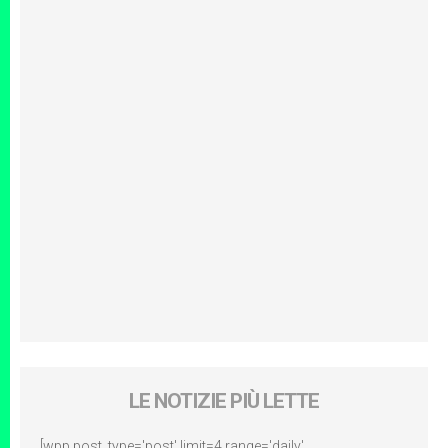
LE NOTIZIE PIÙ LETTE
[wpp post_type='post' limit=4 range='daily'