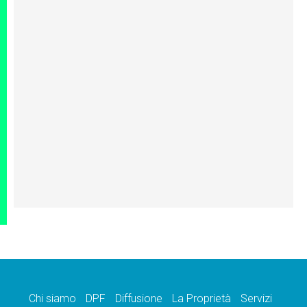
Chi siamo
DPF
Diffusione
La Proprietà
Servizi