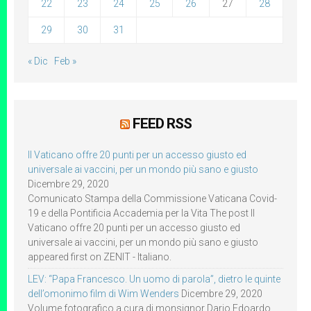
22
23
24
25
26
27
28
29
30
31
« Dic
Feb »
FEED RSS
Il Vaticano offre 20 punti per un accesso giusto ed
universale ai vaccini, per un mondo più sano e giusto
Dicembre 29, 2020
Comunicato Stampa della Commissione Vaticana Covid-
19 e della Pontificia Accademia per la Vita The post Il
Vaticano offre 20 punti per un accesso giusto ed
universale ai vaccini, per un mondo più sano e giusto
appeared first on ZENIT - Italiano.
LEV: “Papa Francesco. Un uomo di parola”, dietro le quinte
dell’omonimo film di Wim Wenders
Dicembre 29, 2020
Volume fotografico a cura di monsignor Dario Edoardo