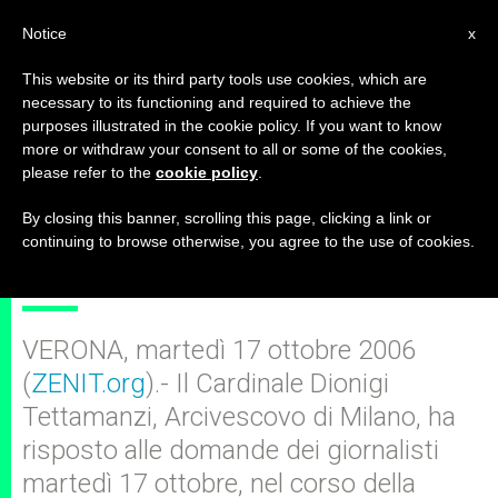
IT
Notice
x
This website or its third party tools use cookies, which are
necessary to its functioning and required to achieve the
purposes illustrated in the cookie policy. If you want to know
Cardinale Tettamanzi:
more or withdraw your consent to all or some of the cookies,
please refer to the
cookie policy
.
“comunione, collaborazione e
consapevolezza” per il futuro
By closing this banner, scrolling this page, clicking a link or
continuing to browse otherwise, you agree to the use of cookies.
della Chiesa italiana
VERONA, martedì 17 ottobre 2006
(
ZENIT.org
).- Il Cardinale Dionigi
Tettamanzi, Arcivescovo di Milano, ha
risposto alle domande dei giornalisti
martedì 17 ottobre, nel corso della