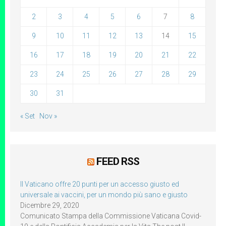
2
3
4
5
6
7
8
9
10
11
12
13
14
15
16
17
18
19
20
21
22
23
24
25
26
27
28
29
30
31
« Set
Nov »
FEED RSS
Il Vaticano offre 20 punti per un accesso giusto ed
universale ai vaccini, per un mondo più sano e giusto
Dicembre 29, 2020
Comunicato Stampa della Commissione Vaticana Covid-