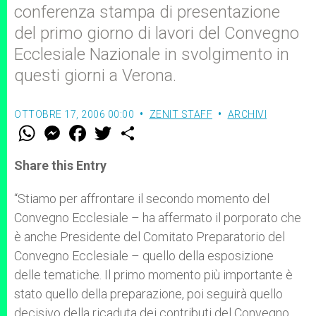
conferenza stampa di presentazione
del primo giorno di lavori del Convegno
Ecclesiale Nazionale in svolgimento in
questi giorni a Verona.
OTTOBRE 17, 2006 00:00
ZENIT STAFF
ARCHIVI
W
M
F
T
S
h
e
a
w
h
a
s
c
i
a
t
s
e
t
r
Share this Entry
s
e
b
t
e
A
n
o
e
p
g
o
r
“Stiamo per affrontare il secondo momento del
p
e
k
Convegno Ecclesiale – ha affermato il porporato che
r
è anche Presidente del Comitato Preparatorio del
Convegno Ecclesiale – quello della esposizione
delle tematiche. Il primo momento più importante è
stato quello della preparazione, poi seguirà quello
decisivo della ricaduta dei contributi del Convegno