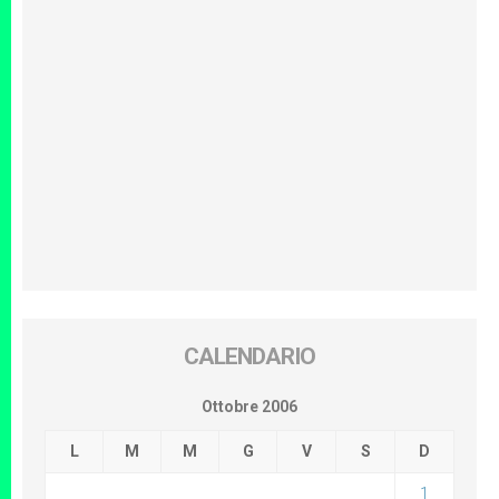
CALENDARIO
Ottobre 2006
L
M
M
G
V
S
D
1