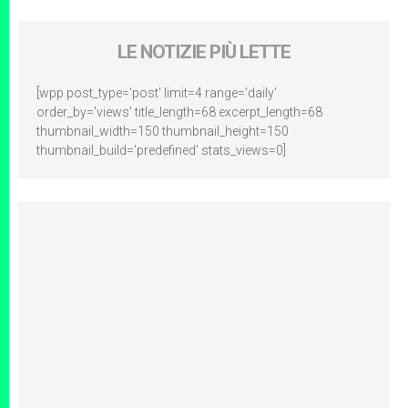
LE NOTIZIE PIÙ LETTE
[wpp post_type='post' limit=4 range='daily'
order_by='views' title_length=68 excerpt_length=68
thumbnail_width=150 thumbnail_height=150
thumbnail_build='predefined' stats_views=0]