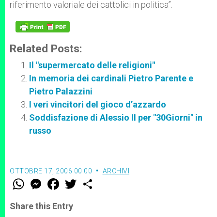
riferimento valoriale dei cattolici in politica”.
Related Posts:
Il "supermercato delle religioni"
In memoria dei cardinali Pietro Parente e
Pietro Palazzini
I veri vincitori del gioco d’azzardo
Soddisfazione di Alessio II per "30Giorni" in
russo
OTTOBRE 17, 2006 00:00
ARCHIVI
W
M
F
T
S
h
e
a
w
h
a
s
c
i
a
t
s
e
t
r
Share this Entry
s
e
b
t
e