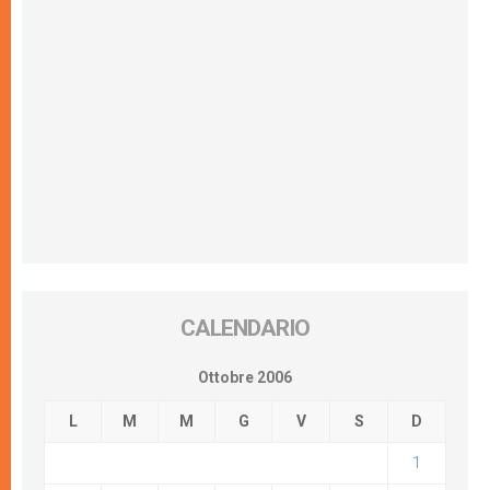
CALENDARIO
Ottobre 2006
L
M
M
G
V
S
D
1