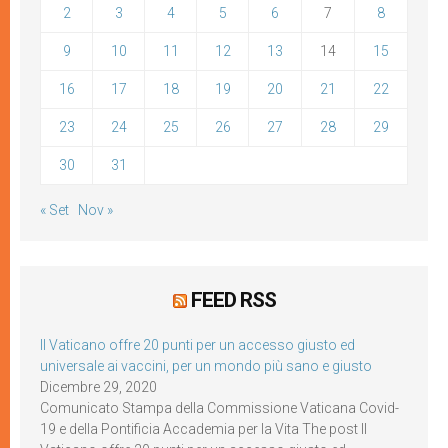
2
3
4
5
6
7
8
9
10
11
12
13
14
15
16
17
18
19
20
21
22
23
24
25
26
27
28
29
30
31
« Set
Nov »
FEED RSS
Il Vaticano offre 20 punti per un accesso giusto ed
universale ai vaccini, per un mondo più sano e giusto
Dicembre 29, 2020
Comunicato Stampa della Commissione Vaticana Covid-
19 e della Pontificia Accademia per la Vita The post Il