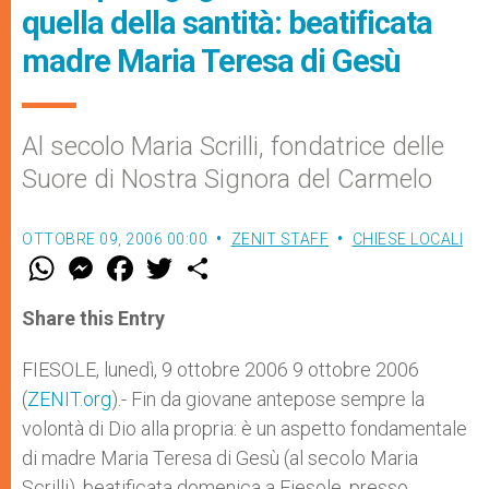
quella della santità: beatificata
madre Maria Teresa di Gesù
Al secolo Maria Scrilli, fondatrice delle
Suore di Nostra Signora del Carmelo
OTTOBRE 09, 2006 00:00
ZENIT STAFF
CHIESE LOCALI
W
M
F
T
S
h
e
a
w
h
a
s
c
i
a
t
s
e
t
r
Share this Entry
s
e
b
t
e
A
n
o
e
p
g
o
r
FIESOLE, lunedì, 9 ottobre 2006 9 ottobre 2006
p
e
k
(
ZENIT.org
r
).- Fin da giovane antepose sempre la
volontà di Dio alla propria: è un aspetto fondamentale
di madre Maria Teresa di Gesù (al secolo Maria
Scrilli), beatificata domenica a Fiesole, presso