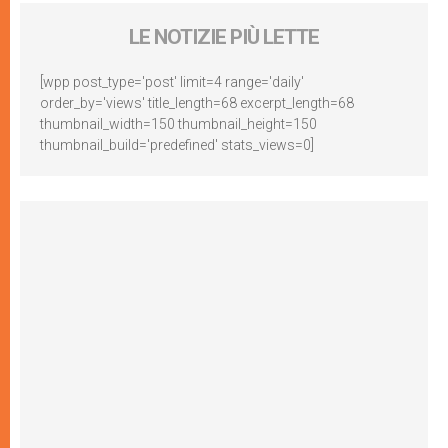
LE NOTIZIE PIÙ LETTE
[wpp post_type='post' limit=4 range='daily'
order_by='views' title_length=68 excerpt_length=68
thumbnail_width=150 thumbnail_height=150
thumbnail_build='predefined' stats_views=0]