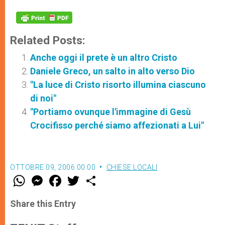
Related Posts:
Anche oggi il prete è un altro Cristo
Daniele Greco, un salto in alto verso Dio
"La luce di Cristo risorto illumina ciascuno
di noi"
"Portiamo ovunque l'immagine di Gesù
Crocifisso perché siamo affezionati a Lui"
OTTOBRE 09, 2006 00:00
CHIESE LOCALI
W
M
F
T
S
h
e
a
w
h
a
s
c
i
a
t
s
e
t
r
Share this Entry
s
e
b
t
e
A
n
o
e
p
g
o
r