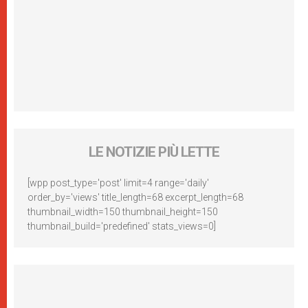
LE NOTIZIE PIÙ LETTE
[wpp post_type='post' limit=4 range='daily'
order_by='views' title_length=68 excerpt_length=68
thumbnail_width=150 thumbnail_height=150
thumbnail_build='predefined' stats_views=0]