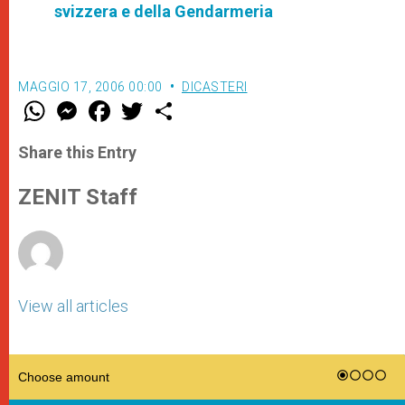
svizzera e della Gendarmeria
MAGGIO 17, 2006 00:00
DICASTERI
W
M
F
T
S
h
e
a
w
h
a
s
c
i
a
t
s
e
t
r
Share this Entry
s
e
b
t
e
A
n
o
e
p
g
o
r
ZENIT Staff
p
e
k
r
View all articles