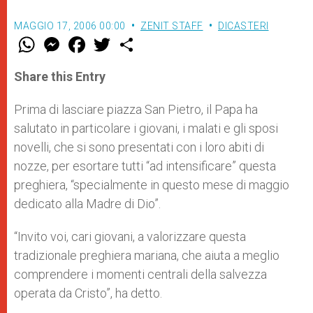
MAGGIO 17, 2006 00:00
ZENIT STAFF
DICASTERI
W
M
F
T
S
h
e
a
w
h
a
s
c
i
a
t
s
e
t
r
Share this Entry
s
e
b
t
e
A
n
o
e
p
g
o
r
Prima di lasciare piazza San Pietro, il Papa ha
p
e
k
salutato in particolare i giovani, i malati e gli sposi
r
novelli, che si sono presentati con i loro abiti di
nozze, per esortare tutti “ad intensificare” questa
preghiera, “specialmente in questo mese di maggio
dedicato alla Madre di Dio”.
“Invito voi, cari giovani, a valorizzare questa
tradizionale preghiera mariana, che aiuta a meglio
comprendere i momenti centrali della salvezza
operata da Cristo”, ha detto.