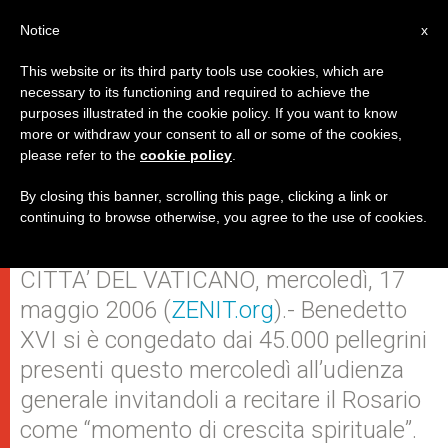
IT
Notice
x
This website or its third party tools use cookies, which are
necessary to its functioning and required to achieve the
purposes illustrated in the cookie policy. If you want to know
Benedetto XVI invita a recitare il
more or withdraw your consent to all or some of the cookies,
please refer to the
cookie policy
.
Rosario per crescere
spiritualmente
By closing this banner, scrolling this page, clicking a link or
continuing to browse otherwise, you agree to the use of cookies.
CITTA’ DEL VATICANO, mercoledì, 17
maggio 2006 (
ZENIT.org
).- Benedetto
XVI si è congedato dai 45.000 pellegrini
presenti questo mercoledì all’udienza
generale invitandoli a recitare il Rosario
come “momento di crescita spirituale”.