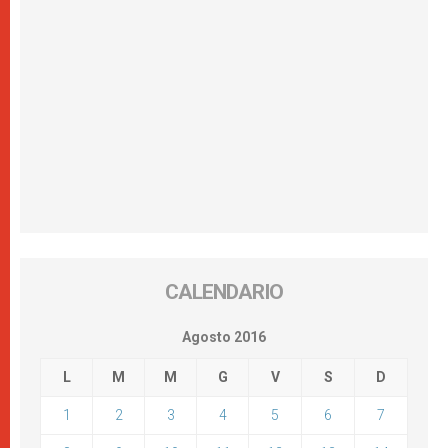
CALENDARIO
Agosto 2016
L
M
M
G
V
S
D
1
2
3
4
5
6
7