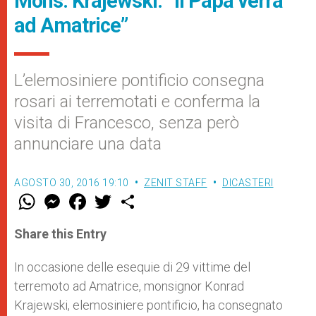
Mons. Krajewski: “Il Papa verrà
ad Amatrice”
L’elemosiniere pontificio consegna
rosari ai terremotati e conferma la
visita di Francesco, senza però
annunciare una data
AGOSTO 30, 2016 19:10
ZENIT STAFF
DICASTERI
W
M
F
T
S
h
e
a
w
h
a
s
c
i
a
t
s
e
t
r
Share this Entry
s
e
b
t
e
A
n
o
e
p
g
o
r
In occasione delle esequie di 29 vittime del
p
e
k
terremoto ad Amatrice, monsignor Konrad
r
Krajewski, elemosiniere pontificio, ha consegnato