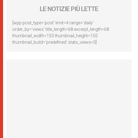
LE NOTIZIE PIÙ LETTE
[wpp post_type='post' limit=4 range='daily'
order_by='views' title_length=68 excerpt_length=68
thumbnail_width=150 thumbnail_height=150
thumbnail_build='predefined' stats_views=0]