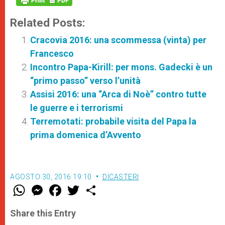
Related Posts:
Cracovia 2016: una scommessa (vinta) per
Francesco
Incontro Papa-Kirill: per mons. Gadecki è un
“primo passo” verso l’unità
Assisi 2016: una “Arca di Noè” contro tutte
le guerre e i terrorismi
Terremotati: probabile visita del Papa la
prima domenica d’Avvento
AGOSTO 30, 2016 19:10
DICASTERI
W
M
F
T
S
h
e
a
w
h
a
s
c
i
a
t
s
e
t
r
Share this Entry
s
e
b
t
e