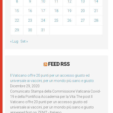
8
9
10
11
12
13
14
15
16
17
18
19
20
21
22
23
24
25
26
27
28
29
30
31
« Lug
Set »
FEED RSS
Il Vaticano offre 20 punti per un accesso giusto ed
universale ai vaccini, per un mondo più sano e giusto
Dicembre 29, 2020
Comunicato Stampa della Commissione Vaticana Covid-
19 e della Pontificia Accademia per la Vita The post Il
Vaticano offre 20 punti per un accesso giusto ed
universale ai vaccini, per un mondo più sano e giusto
appeared first on ZENIT - Italiano.