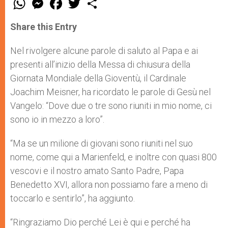
h
e
a
w
h
a
s
c
i
a
t
s
e
t
r
Share this Entry
s
e
b
t
e
A
n
o
e
p
g
o
r
Nel rivolgere alcune parole di saluto al Papa e ai
p
e
k
presenti all’inizio della Messa di chiusura della
r
Giornata Mondiale della Gioventù, il Cardinale
Joachim Meisner, ha ricordato le parole di Gesù nel
Vangelo: “Dove due o tre sono riuniti in mio nome, ci
sono io in mezzo a loro”.
“Ma se un milione di giovani sono riuniti nel suo
nome, come qui a Marienfeld, e inoltre con quasi 800
vescovi e il nostro amato Santo Padre, Papa
Benedetto XVI, allora non possiamo fare a meno di
toccarlo e sentirlo”, ha aggiunto.
“Ringraziamo Dio perché Lei è qui e perché ha