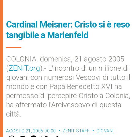
Cardinal Meisner: Cristo si è reso
tangibile a Marienfeld
COLONIA, domenica, 21 agosto 2005
(
ZENIT.org
).- L’incontro di un milione di
giovani con numerosi Vescovi di tutto il
mondo e con Papa Benedetto XVI ha
permesso di percepire Cristo a Colonia,
ha affermato l’Arcivescovo di questa
città.
AGOSTO 21, 2005 00:00
ZENIT STAFF
GIOVANI
W
M
F
T
S