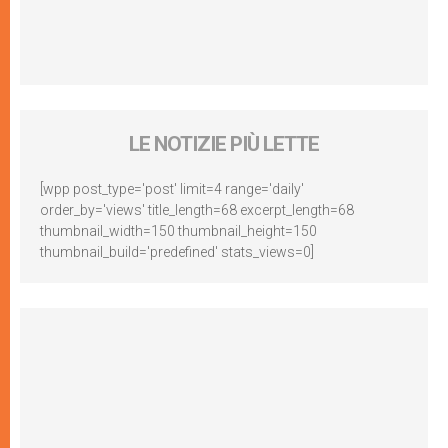
LE NOTIZIE PIÙ LETTE
[wpp post_type='post' limit=4 range='daily'
order_by='views' title_length=68 excerpt_length=68
thumbnail_width=150 thumbnail_height=150
thumbnail_build='predefined' stats_views=0]