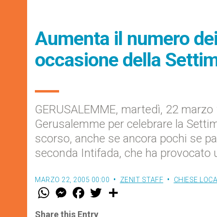
Aumenta il numero dei
occasione della Setti
GERUSALEMME, martedì, 22 marzo 
Gerusalemme per celebrare la Settim
scorso, anche se ancora pochi se par
seconda Intifada, che ha provocato 
MARZO 22, 2005 00:00
ZENIT STAFF
CHIESE LOCA
W
M
F
T
S
h
e
a
w
h
a
s
c
i
a
t
s
e
t
r
Share this Entry