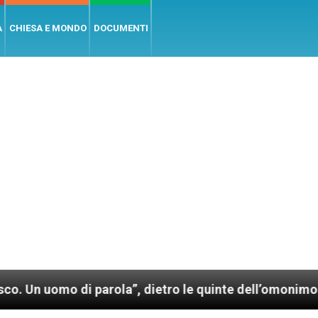
A
CHIESA E MONDO
DOCUMENTI
 di parola”, dietro le quinte dell’omonimo film di Wi