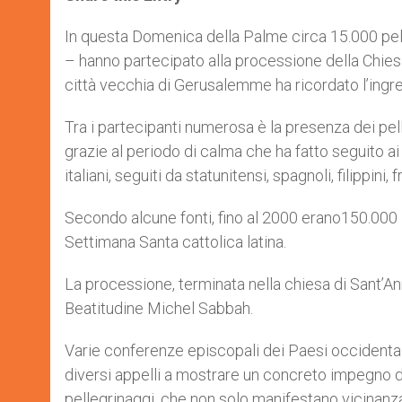
s
e
b
t
e
A
n
o
e
p
g
o
r
In questa Domenica della Palme circa 15.000 pell
p
e
k
– hanno partecipato alla processione della Chiesa 
r
città vecchia di Gerusalemme ha ricordato l’ingres
Tra i partecipanti numerosa è la presenza dei pelle
grazie al periodo di calma che ha fatto seguito ai 
italiani, seguiti da statunitensi, spagnoli, filippini
Secondo alcune fonti, fino al 2000 erano150.000 i
Settimana Santa cattolica latina.
La processione, terminata nella chiesa di Sant’A
Beatitudine Michel Sabbah.
Varie conferenze episcopali dei Paesi occidentali,
diversi appelli a mostrare un concreto impegno di
pellegrinaggi, che non solo manifestano vicinanza 