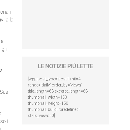
onali
vi alla
ta
 gli
LE NOTIZIE PIÙ LETTE
la
[wpp post_type='post' limit=4
range='daily' order_by='views'
 Sua
title_length=68 excerpt_length=68
thumbnail_width=150
thumbnail_height=150
thumbnail_build='predefined'
o
stats_views=0]
so i
i