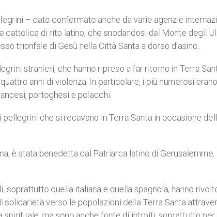
egrini – dato confermato anche da varie agenzie internazi
cattolica di rito latino, che snodandosi dal Monte degli Uli
so trionfale di Gesù nella Città Santa a dorso d’asino.
grini stranieri, che hanno ripreso a far ritorno in Terra San
quattro anni di violenza. In particolare, i più numerosi erano
, francesi, portoghesi e polacchi.
 pellegrini che si recavano in Terra Santa in occasione del
nna, è stata benedetta dal Patriarca latino di Gerusalemme,
 soprattutto quella italiana e quella spagnola, hanno rivolt
 solidarietà verso le popolazioni della Terra Santa attraver
spirituale, ma sono anche fonte di introiti, soprattutto per 