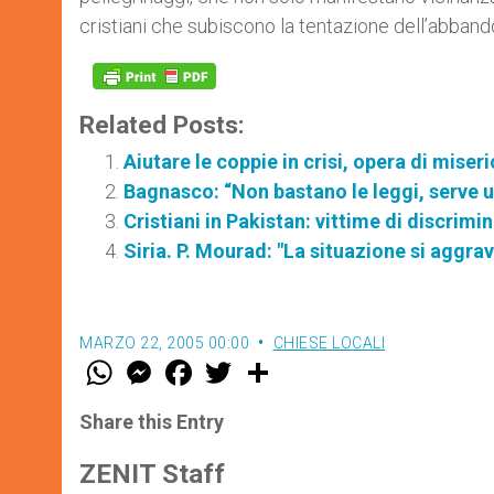
cristiani che subiscono la tentazione dell’abbando
Related Posts:
Aiutare le coppie in crisi, opera di miser
Bagnasco: “Non bastano le leggi, serve u
Cristiani in Pakistan: vittime di discrim
Siria. P. Mourad: "La situazione si aggrav
MARZO 22, 2005 00:00
CHIESE LOCALI
W
M
F
T
S
h
e
a
w
h
a
s
c
i
a
t
s
e
t
r
Share this Entry
s
e
b
t
e
A
n
o
e
p
g
o
r
ZENIT Staff
p
e
k