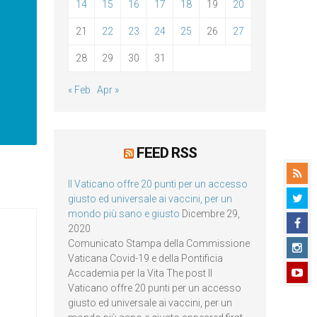
14
15
16
17
18
19
20
21
22
23
24
25
26
27
28
29
30
31
« Feb
Apr »
FEED RSS
Il Vaticano offre 20 punti per un accesso
giusto ed universale ai vaccini, per un
mondo più sano e giusto
Dicembre 29,
2020
Comunicato Stampa della Commissione
Vaticana Covid-19 e della Pontificia
Accademia per la Vita The post Il
Vaticano offre 20 punti per un accesso
giusto ed universale ai vaccini, per un