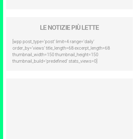
LE NOTIZIE PIÙ LETTE
[wpp post_type='post' limit=4 range='daily'
order_by='views' title_length=68 excerpt_length=68
thumbnail_width=150 thumbnail_height=150
thumbnail_build='predefined' stats_views=0]