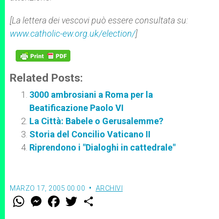
[La lettera dei vescovi può essere consultata su:
www.catholic-ew.org.uk/election/
]
Related Posts:
3000 ambrosiani a Roma per la
Beatificazione Paolo VI
La Città: Babele o Gerusalemme?
Storia del Concilio Vaticano II
Riprendono i "Dialoghi in cattedrale"
MARZO 17, 2005 00:00
ARCHIVI
W
M
F
T
S
h
e
a
w
h
a
s
c
i
a