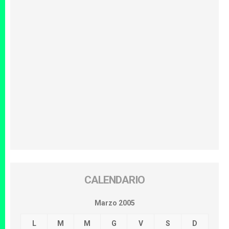
CALENDARIO
Marzo 2005
L
M
M
G
V
S
D