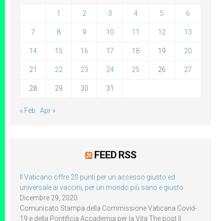
1
2
3
4
5
6
7
8
9
10
11
12
13
14
15
16
17
18
19
20
21
22
23
24
25
26
27
28
29
30
31
« Feb
Apr »
FEED RSS
Il Vaticano offre 20 punti per un accesso giusto ed
universale ai vaccini, per un mondo più sano e giusto
Dicembre 29, 2020
Comunicato Stampa della Commissione Vaticana Covid-
19 e della Pontificia Accademia per la Vita The post Il