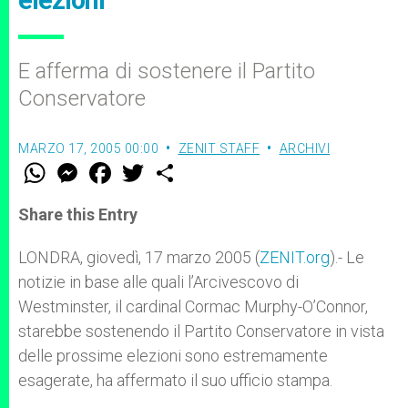
elezioni
E afferma di sostenere il Partito
Conservatore
MARZO 17, 2005 00:00
ZENIT STAFF
ARCHIVI
W
M
F
T
S
h
e
a
w
h
a
s
c
i
a
t
s
e
t
r
Share this Entry
s
e
b
t
e
A
n
o
e
p
g
o
r
LONDRA, giovedì, 17 marzo 2005 (
ZENIT.org
).- Le
p
e
k
notizie in base alle quali l’Arcivescovo di
r
Westminster, il cardinal Cormac Murphy-O’Connor,
starebbe sostenendo il Partito Conservatore in vista
delle prossime elezioni sono estremamente
esagerate, ha affermato il suo ufficio stampa.