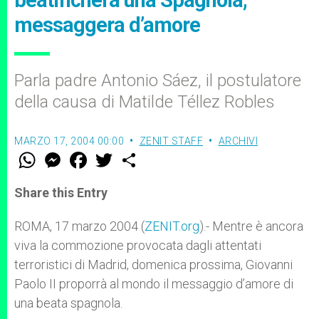
beatificherà una Spagnola,
messaggera d’amore
Parla padre Antonio Sáez, il postulatore
della causa di Matilde Téllez Robles
MARZO 17, 2004 00:00
ZENIT STAFF
ARCHIVI
W
M
F
T
S
h
e
a
w
h
a
s
c
i
a
t
s
e
t
r
Share this Entry
s
e
b
t
e
A
n
o
e
p
g
o
r
ROMA, 17 marzo 2004 (
ZENIT.org
).- Mentre è ancora
p
e
k
viva la commozione provocata dagli attentati
r
terroristici di Madrid, domenica prossima, Giovanni
Paolo II proporrà al mondo il messaggio d’amore di
una beata spagnola.