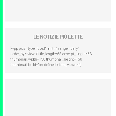
LE NOTIZIE PIÙ LETTE
[wpp post_type='post' limit=4 range='daily'
order_by='views' title_length=68 excerpt_length=68
thumbnail_width=150 thumbnail_height=150
thumbnail_build='predefined' stats_views=0]