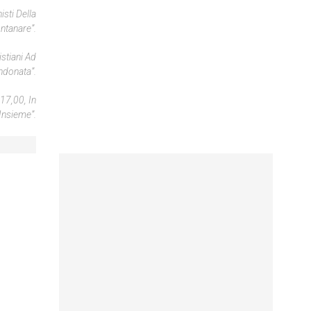
sti Della
ontanare”.
stiani Ad
ndonata”.
17,00, In
Insieme”.