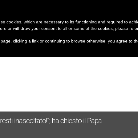
A
CHIESA E MONDO
DOCUMENTI
 use cookies, which are necessary to its functioning and required to achi
ore or withdraw your consent to all or some of the cookies, please refe
niversale ai vaccini, per un mondo più sano e giusto
s page, clicking a link or continuing to browse otherwise, you agree to t
resti inascoltato!”; ha chiesto il Papa