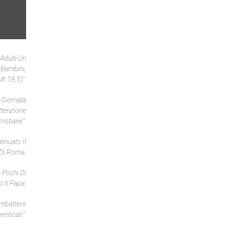
 Adulti Un
 Bambini,
t 18,5)”.
a Giornata
attenzione
istiane”.
inuato Il
Di Roma.
 Pochi Di
 Il Papa.
Combattere
enticati".