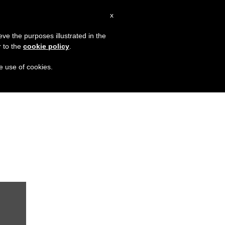
IT
x
MISSIONE
eve the purposes illustrated in the
r to the
cookie policy
.
LEV: “Papa Francesco. Un uomo di parola”, dietro
he use of cookies.