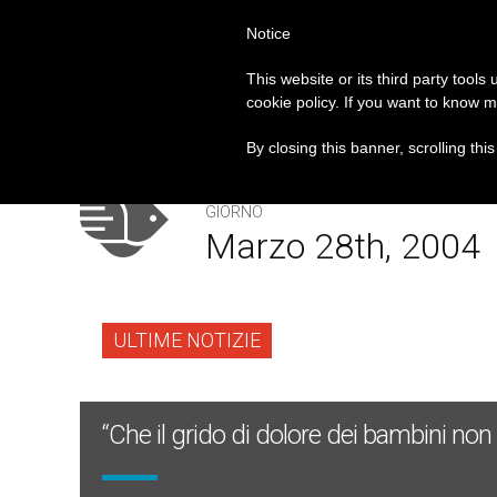
Notice
PAPA FRANCESCO
ROM
This website or its third party tools
cookie policy. If you want to know m
Il Vaticano offre 20 punti per un accesso giusto ed u
PRIMO PIANO
By closing this banner, scrolling thi
GIORNO
Marzo 28th, 2004
ULTIME NOTIZIE
“Che il grido di dolore dei bambini non 