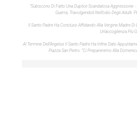
“Subiscono Di Fatto Una Duplice Scandalosa Aggressione: - H
Guerra, Travolgendoli Nell’odio Degli Adulti. P
Il Santo Padre Ha Concluso Affidando Alla Vergine Madre Di D
Un’accoglienza Più G
Al Termine Dell’Angelus Il Santo Padre Ha Infine Dato Appuntame
Piazza San Pietro: “Ci Prepareremo Alla Domenic