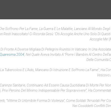
e - Che Soffrono Per La Fame, La Guerra E Le Malattie, Lanciano Al Mondo Degli
 Resti Inascoltato! Ci Ricorda Gesù: ‘
Chi Accoglie Anche Uno Solo Di Questi
Accoglie Me’
(M
Di Fronte A Diverse Migliaia Di Pellegrini Riunitisi In Vaticano In Una Assolat
 Quaresima 2004
, Nel Quale Aveva Invitato A “porre I Bambini Al Centro Dell’
Delle Comunità Cr
 La Tubercolosi E L’Aids, Mancano Di Istruzione E Soffrono La Fame”, Ha Cont
Vescovo 
 Carenze Sanitarie, Continuano Ad Essere Causa Quotidiana Di Morte Per Non
li, Privi Persino Del Minimo Indispensabile Per Sopravvivere”, Ha Commentato
nti, “vittime Di Un’orribile Forma Di Violenza”, Come Soldati “arruolati Per 
Nei Cosiddetti Conflitti Dim