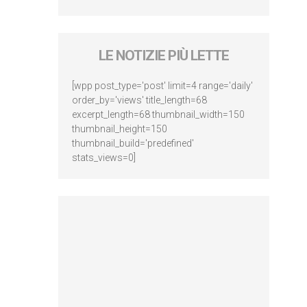
LE NOTIZIE PIÙ LETTE
[wpp post_type='post' limit=4 range='daily'
order_by='views' title_length=68
excerpt_length=68 thumbnail_width=150
thumbnail_height=150
thumbnail_build='predefined'
stats_views=0]