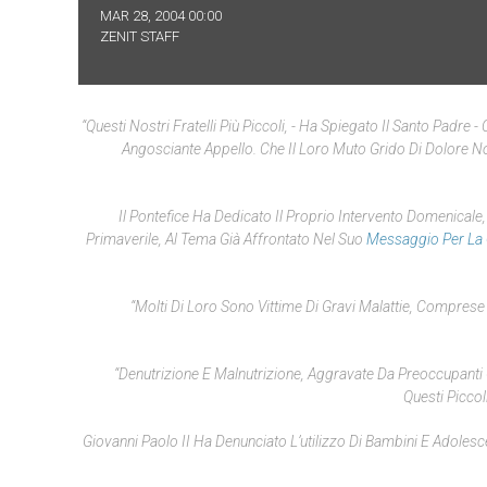
MAR 28, 2004 00:00
ZENIT STAFF
“Questi Nostri Fratelli Più Piccoli, - Ha Spiegato Il Santo Padr
Angosciante Appello. Che Il Loro Muto Grido Di Dolore Non
Il Pontefice Ha Dedicato Il Proprio Intervento Domenicale, 
Primaverile, Al Tema Già Affrontato Nel Suo
Messaggio Per La
“Molti Di Loro Sono Vittime Di Gravi Malattie, Comprese
“Denutrizione E Malnutrizione, Aggravate Da Preoccupanti
Questi Picco
Giovanni Paolo II Ha Denunciato L’utilizzo Di Bambini E Adolesce