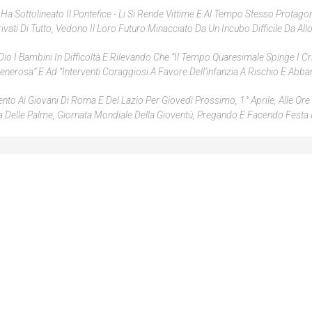
a Sottolineato Il Pontefice - Li Si Rende Vittime E Al Tempo Stesso Protagoni
rivati Di Tutto, Vedono Il Loro Futuro Minacciato Da Un Incubo Difficile Da All
io I Bambini In Difficoltà E Rilevando Che “il Tempo Quaresimale Spinge I Cri
enerosa” E Ad “interventi Coraggiosi A Favore Dell’infanzia A Rischio E Abba
nto Ai Giovani Di Roma E Del Lazio Per Giovedì Prossimo, 1° Aprile, Alle Ore 
a Delle Palme, Giornata Mondiale Della Gioventù, Pregando E Facendo Festa 