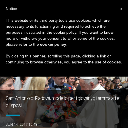
IT
Notice
x
This website or its third party tools use cookies, which are
necessary to its functioning and required to achieve the
TAG
purposes illustrated in the cookie policy. If you want to know
Posts Tagged ‘Padova’
more or withdraw your consent to all or some of the cookies,
please refer to the
cookie policy
.
By closing this banner, scrolling this page, clicking a link or
continuing to browse otherwise, you agree to the use of cookies.
ULTIME NOTIZIE
Sant’Antonio di Padova, modello per i giovani, gli ammalati e
gli sposi
JUN 14, 2017 15:48