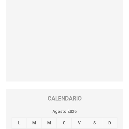
CALENDARIO
Agosto 2026
L
M
M
G
V
S
D