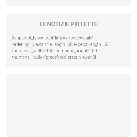
LE NOTIZIE PIÙ LETTE
[wpp post_type='post' limit=4 range='daily'
order_by='views' title_length=68 excerpt_length=68
thumbnail_width=150 thumbnail_height=150
thumbnail_build='predefined' stats_views=0]