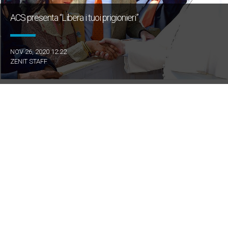
ACS presenta “Libera i tuoi prigionieri”
NOV 26, 2020 12:22
ZENIT STAFF