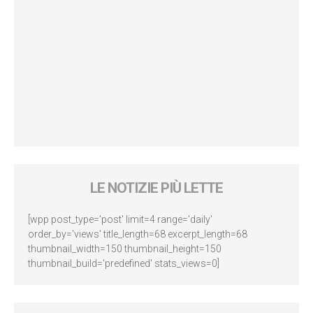
LE NOTIZIE PIÙ LETTE
[wpp post_type='post' limit=4 range='daily'
order_by='views' title_length=68 excerpt_length=68
thumbnail_width=150 thumbnail_height=150
thumbnail_build='predefined' stats_views=0]