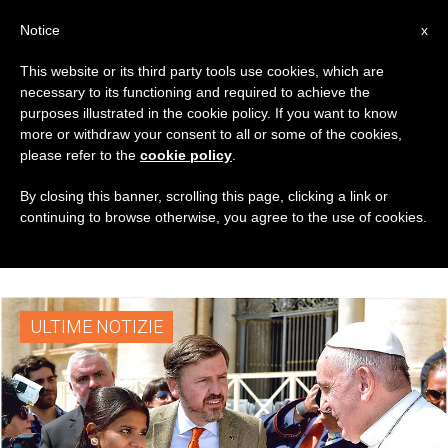
IT
Notice
x
This website or its third party tools use cookies, which are
necessary to its functioning and required to achieve the
CATEGORIA
purposes illustrated in the cookie policy. If you want to know
Archive For The
more or withdraw your consent to all or some of the cookies,
please refer to the
cookie policy
.
‘Cristiani Perseguitati’
By closing this banner, scrolling this page, clicking a link or
continuing to browse otherwise, you agree to the use of cookies.
Category
ULTIME NOTIZIE