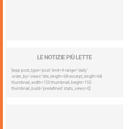
LE NOTIZIE PIÙ LETTE
[wpp post_type='post' limit=4 range='daily'
order_by='views' title_length=68 excerpt_length=68
thumbnail_width=150 thumbnail_height=150
thumbnail_build='predefined' stats_views=0]