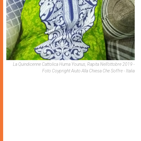
La Quindicenne Cattolica Huma Younus, Rapita Nell’ottobre 2019 -
Foto Coypright Aiuto Alla Chiesa Che Soffre - Italia