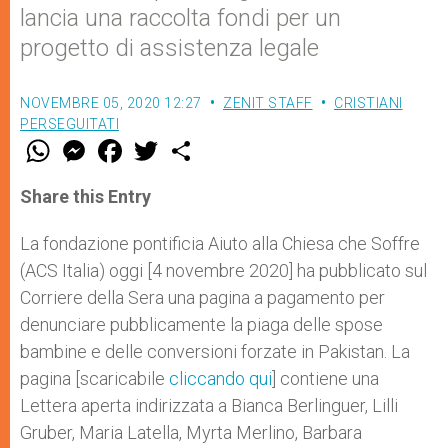
lancia una raccolta fondi per un
progetto di assistenza legale
NOVEMBRE 05, 2020 12:27
ZENIT STAFF
CRISTIANI
PERSEGUITATI
W
M
F
T
S
h
e
a
w
h
a
s
c
i
a
t
s
e
t
r
Share this Entry
s
e
b
t
e
A
n
o
e
p
g
o
r
La fondazione pontificia Aiuto alla Chiesa che Soffre
p
e
k
(ACS Italia) oggi [4 novembre 2020] ha pubblicato sul
r
Corriere della Sera una pagina a pagamento per
denunciare pubblicamente la piaga delle spose
bambine e delle conversioni forzate in Pakistan. La
pagina [scaricabile
cliccando qui
] contiene una
Lettera aperta indirizzata a Bianca Berlinguer, Lilli
Gruber, Maria Latella, Myrta Merlino, Barbara