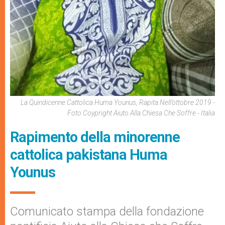
La Quindicenne Cattolica Huma Younus, Rapita Nell’ottobre 2019 -
Foto Coypright Aiuto Alla Chiesa Che Soffre - Italia
Rapimento della minorenne
cattolica pakistana Huma
Younus
Comunicato stampa della fondazione