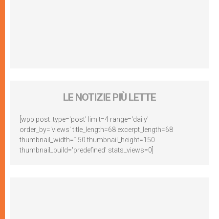
LE NOTIZIE PIÙ LETTE
[wpp post_type='post' limit=4 range='daily'
order_by='views' title_length=68 excerpt_length=68
thumbnail_width=150 thumbnail_height=150
thumbnail_build='predefined' stats_views=0]