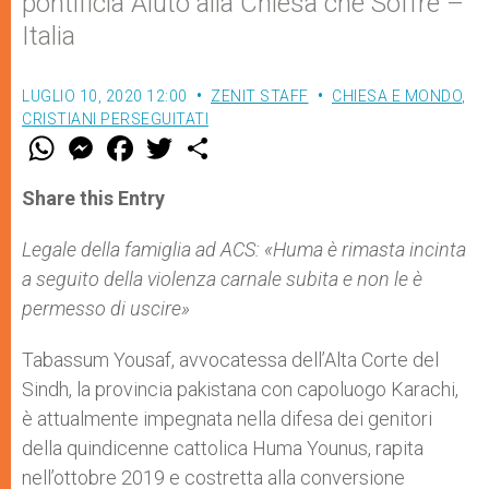
pontificia Aiuto alla Chiesa che Soffre –
Italia
LUGLIO 10, 2020 12:00
ZENIT STAFF
CHIESA E MONDO
,
CRISTIANI PERSEGUITATI
W
M
F
T
S
h
e
a
w
h
a
s
c
i
a
t
s
e
t
r
Share this Entry
s
e
b
t
e
A
n
o
e
p
g
o
r
Legale della famiglia ad ACS: «Huma è rimasta incinta
p
e
k
a seguito della violenza carnale subita e non le è
r
permesso di uscire»
Tabassum Yousaf, avvocatessa dell’Alta Corte del
Sindh, la provincia pakistana con capoluogo Karachi,
è attualmente impegnata nella difesa dei genitori
della quindicenne cattolica Huma Younus, rapita
nell’ottobre 2019 e costretta alla conversione