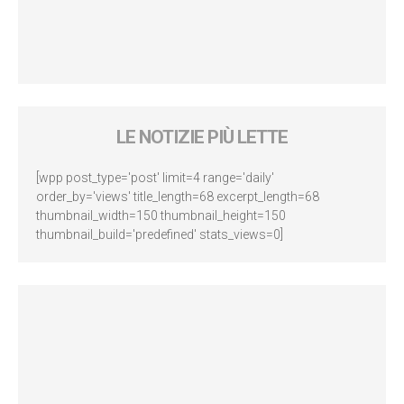
LE NOTIZIE PIÙ LETTE
[wpp post_type='post' limit=4 range='daily'
order_by='views' title_length=68 excerpt_length=68
thumbnail_width=150 thumbnail_height=150
thumbnail_build='predefined' stats_views=0]