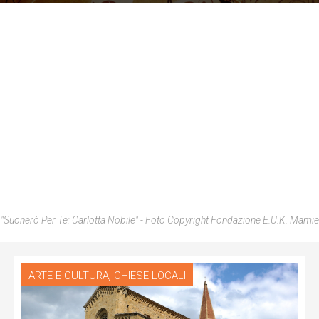
"Suonerò Per Te: Carlotta Nobile" - Foto Copyright Fondazione E.U.K. Mamie
,
ARTE E CULTURA
CHIESE LOCALI