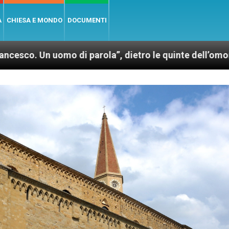
A
CHIESA E MONDO
DOCUMENTI
 di parola”, dietro le quinte dell’omonimo film di Wi