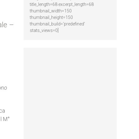
title_length=68 excerpt_length=68
thumbnail_width=150
thumbnail_height=150
ale –
thumbnail_build='predefined'
stats_views=0]
sono
ica
el M°