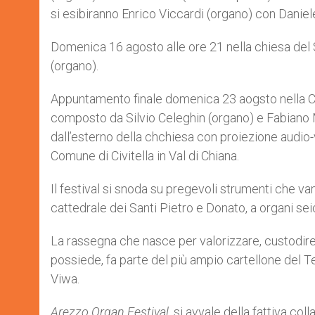
si esibiranno Enrico Viccardi (organo) con Daniel
Domenica 16 agosto alle ore 21 nella chiesa del S
(organo).
Appuntamento finale domenica 23 aogsto nella Chi
composto da Silvio Celeghin (organo) e Fabiano M
dall’esterno della chchiesa con proiezione audio-
Comune di Civitella in Val di Chiana.
Il festival si snoda su pregevoli strumenti che 
cattedrale dei Santi Pietro e Donato, a organi se
La rassegna che nasce per valorizzare, custodire
possiede, fa parte del più ampio cartellone del 
Viwa.
Arezzo Organ Festival
, si avvale della fattiva c