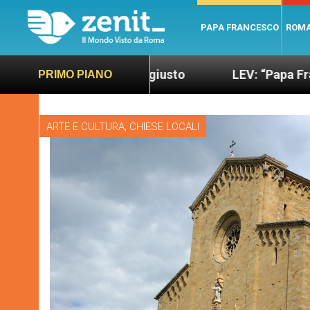
PAPA FRANCESCO
ROM
iù sano e giusto
LEV: “Papa Francesco. Un uomo
PRIMO PIANO
,
ARTE E CULTURA
CHIESE LOCALI