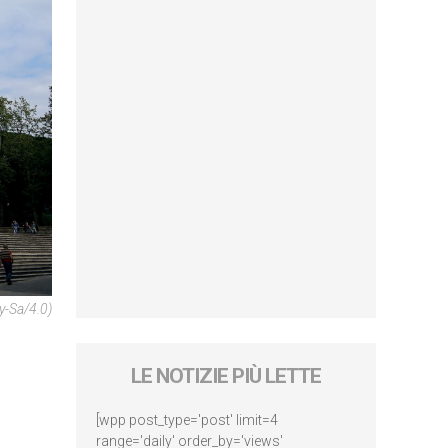
y-Sa/4.0)
LE NOTIZIE PIÙ LETTE
[wpp post_type='post' limit=4
range='daily' order_by='views'