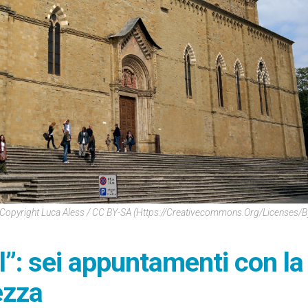
Copyright Luca Aless / CC BY-SA (https://creativecommons.org/licenses/b
”: sei appuntamenti con la
ezza