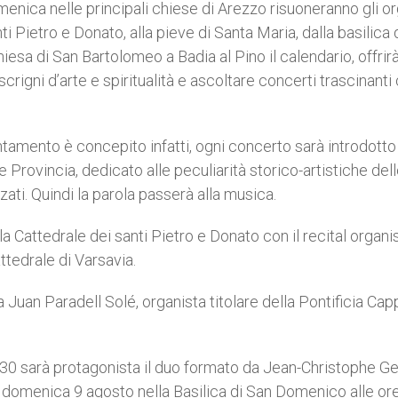
omenica nelle principali chiese di Arezzo risuoneranno gli o
nti Pietro e Donato, alla pieve di Santa Maria, dalla basilica 
iesa di San Bartolomeo a Badia al Pino il calendario, offrir
crigni d’arte e spiritualità e ascoltare concerti trascinanti
ntamento è concepito infatti, ogni concerto sarà introdotto
Provincia, dedicato alle peculiarità storico-artistiche del
zzati. Quindi la parola passerà alla musica.
a Cattedrale dei santi Pietro e Donato con il recital organis
tedrale di Varsavia.
a Juan Paradell Solé, organista titolare della Pontificia Cap
7.30 sarà protagonista il duo formato da Jean-Christophe Ge
domenica 9 agosto nella Basilica di San Domenico alle or