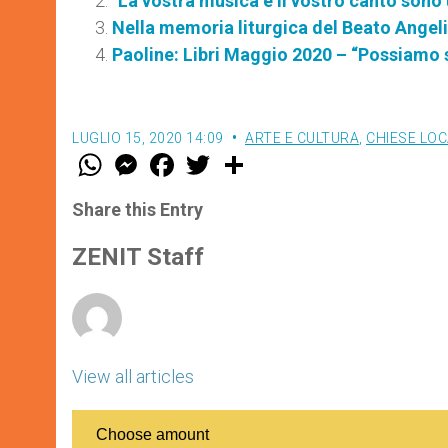
"La vostra musica e il vostro canto sono
Nella memoria liturgica del Beato Angeli
Paoline: Libri Maggio 2020 – “Possiamo
LUGLIO 15, 2020 14:09
ARTE E CULTURA
,
CHIESE LOC
W
M
F
T
S
h
e
a
w
h
a
s
c
i
a
t
s
e
t
r
Share this Entry
s
e
b
t
e
A
n
o
e
p
g
o
r
ZENIT Staff
p
e
k
r
View all articles