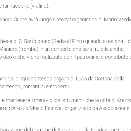
e Iannaccone (violino).
acro Cuore avrà luogo il recital organistico di Mario Verd
esa di S. Bartolomeo (Badia al Pino) quando si esibirà il 
aniero (tromba) in un concerto che sarà fruibile anche
video e che viene realizzato con il patrocinio e contributo 
vanno dal cinquecentesco organo di Luca da Cortona della
icenteschi, romantici e moderni.
 e mantenere i meravigliosi strumenti che la città di Arezz
Terre d’Arezzo Music Festival, organizzato da Associazione
ollaborazione del Comune di Arezzo e della Fondazione Guid