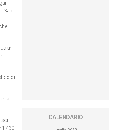
rgani
di San
à
 che
 da un
le
tico di
pella
CALENDARIO
iser
e 17.30