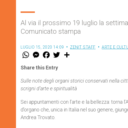
Al via il prossimo 19 luglio la setti
Comunicato stampa
LUGLIO 15, 2020 14:09
ZENIT STAFF
ARTE E CULT
W
M
F
T
S
h
e
a
w
h
a
s
c
i
a
t
s
e
t
r
Share this Entry
s
e
b
t
e
A
n
o
e
p
g
o
r
Sulle note degli organi storici conservati nella ci
p
e
k
scrigni d’arte e spiritualità
r
Sei appuntamenti con l’arte e la bellezza: torna l’
d’organo che, unica in Italia nel suo genere, giung
Andrea Trovato.