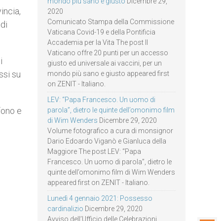
mondo più sano e giusto
Dicembre 29,
incia,
2020
Comunicato Stampa della Commissione
 di
Vaticana Covid-19 e della Pontificia
Accademia per la Vita The post Il
Vaticano offre 20 punti per un accesso
i
giusto ed universale ai vaccini, per un
ssi su
mondo più sano e giusto appeared first
on ZENIT - Italiano.
LEV: “Papa Francesco. Un uomo di
fono e
parola”, dietro le quinte dell’omonimo film
di Wim Wenders
Dicembre 29, 2020
Volume fotografico a cura di monsignor
Dario Edoardo Viganò e Gianluca della
Maggiore The post LEV: “Papa
Francesco. Un uomo di parola”, dietro le
quinte dell’omonimo film di Wim Wenders
appeared first on ZENIT - Italiano.
Lunedì 4 gennaio 2021: Possesso
cardinalizio
Dicembre 29, 2020
Avviso dell’Ufficio delle Celebrazioni