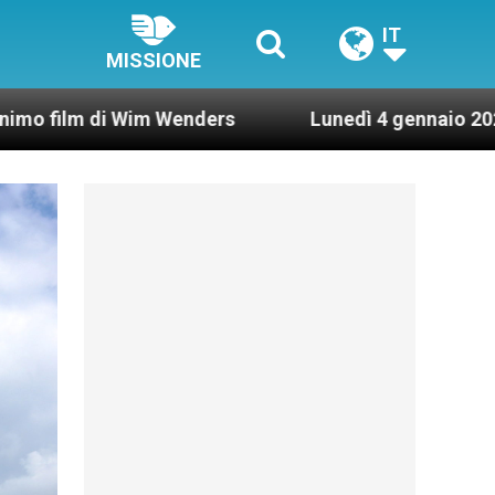
IT
MISSIONE
m Wenders
Lunedì 4 gennaio 2021: Possesso card