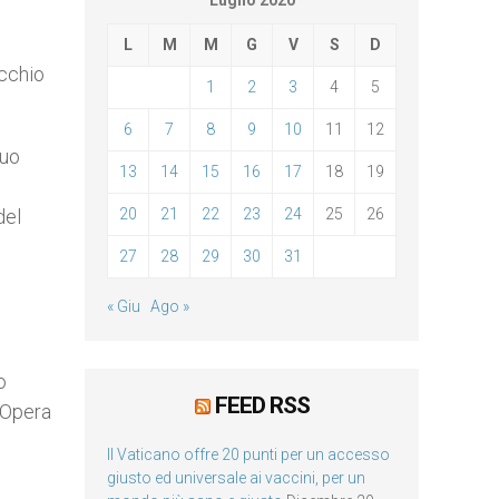
Luglio 2020
L
M
M
G
V
S
D
icchio
1
2
3
4
5
6
7
8
9
10
11
12
duo
13
14
15
16
17
18
19
del
20
21
22
23
24
25
26
27
28
29
30
31
« Giu
Ago »
o
FEED RSS
 Opera
Il Vaticano offre 20 punti per un accesso
giusto ed universale ai vaccini, per un
o