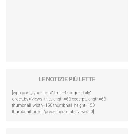
LE NOTIZIE PIÙ LETTE
[wpp post_type='post' limit=4 range='daily'
order_by='views' title_length=68 excerpt_length=68
thumbnail_width=150 thumbnail_height=150
thumbnail_build='predefined' stats_views=0]