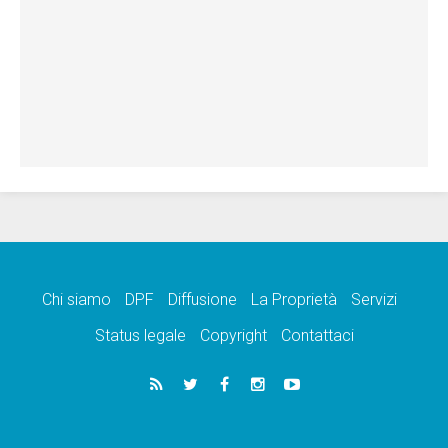
Chi siamo
DPF
Diffusione
La Proprietà
Servizi
Status legale
Copyright
Contattaci