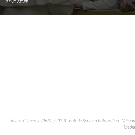
ZENIT STAFF
Udienza Generale (06/02/2019) - Foto © Servizio Fotografico - Vatican
Media