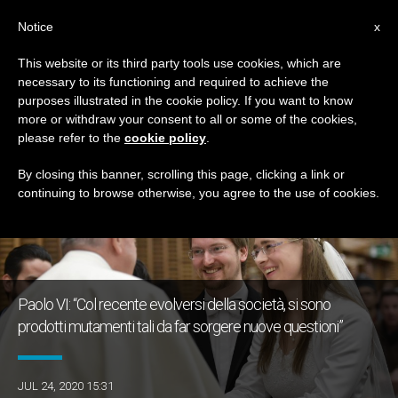
IT
Notice
x
This website or its third party tools use cookies, which are
necessary to its functioning and required to achieve the
GIORNO
purposes illustrated in the cookie policy. If you want to know
Luglio 24th, 2020
more or withdraw your consent to all or some of the cookies,
please refer to the
cookie policy
.
By closing this banner, scrolling this page, clicking a link or
continuing to browse otherwise, you agree to the use of cookies.
ULTIME NOTIZIE
Paolo VI: “Col recente evolversi della società, si sono
prodotti mutamenti tali da far sorgere nuove questioni”
JUL 24, 2020 15:31