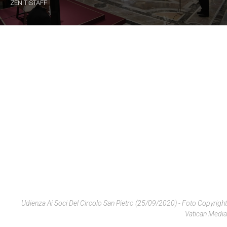
ZENIT STAFF
Udienza Ai Soci Del Circolo San Pietro (25/09/2020) - Foto Copyright
Vatican Media