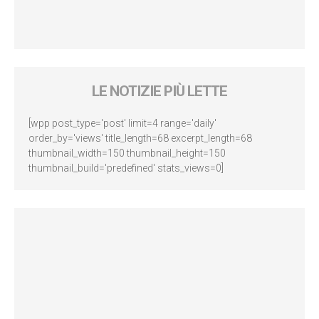
LE NOTIZIE PIÙ LETTE
[wpp post_type='post' limit=4 range='daily'
order_by='views' title_length=68 excerpt_length=68
thumbnail_width=150 thumbnail_height=150
thumbnail_build='predefined' stats_views=0]