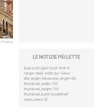
a Pixabay
LE NOTIZIE PIÙ LETTE
[wpp post_type='post' limit=4
range='daily' order_by='views'
title_length=68 excerpt_length=68
thumbnail_width=150
thumbnail_height=150
thumbnail_build='predefined'
stats_views=0]