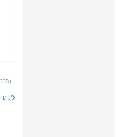
(CED)
n Dio"