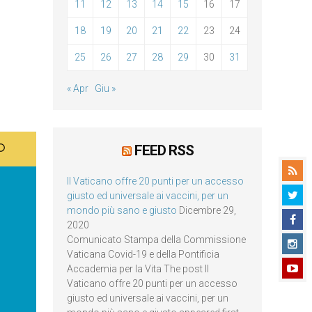
11
12
13
14
15
16
17
18
19
20
21
22
23
24
25
26
27
28
29
30
31
« Apr
Giu »
FEED RSS
Il Vaticano offre 20 punti per un accesso
giusto ed universale ai vaccini, per un
mondo più sano e giusto
Dicembre 29,
2020
Comunicato Stampa della Commissione
Vaticana Covid-19 e della Pontificia
Accademia per la Vita The post Il
Vaticano offre 20 punti per un accesso
giusto ed universale ai vaccini, per un