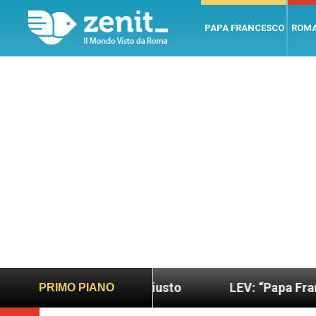
PAPA FRANCESCO
ROM
iù sano e giusto
LEV: “Papa Francesco. Un uomo 
PRIMO PIANO