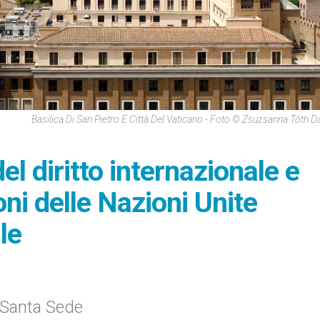
Basilica Di San Pietro E Città Del Vaticano - Foto © Zsuzsanna Tóth D
el diritto internazionale e
oni delle Nazioni Unite
le
 Santa Sede