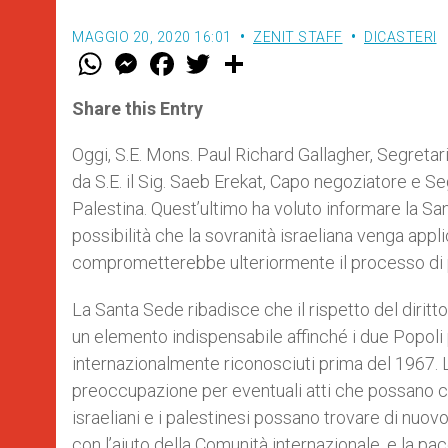
MAGGIO 20, 2020 16:01
ZENIT STAFF
DICASTERI
W
M
F
T
S
h
e
a
w
h
a
s
c
i
a
t
s
e
t
r
Share this Entry
s
e
b
t
e
A
n
o
e
p
g
o
r
Oggi, S.E. Mons. Paul Richard Gallagher, Segretari
p
e
k
da S.E. il Sig. Saeb Erekat, Capo negoziatore e S
r
Palestina. Quest’ultimo ha voluto informare la Sant
possibilità che la sovranità israeliana venga appl
comprometterebbe ulteriormente il processo di
La Santa Sede ribadisce che il rispetto del diritto 
un elemento indispensabile affinché i due Popoli p
internazionalmente riconosciuti prima del 1967.
preoccupazione per eventuali atti che possano c
israeliani e i palestinesi possano trovare di nuov
con l’aiuto della Comunità internazionale, e la p