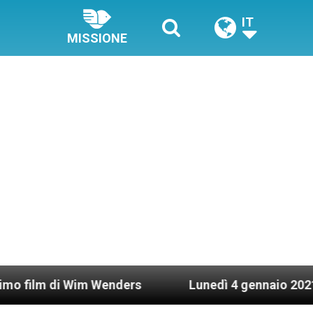
IT
MISSIONE
m Wenders
Lunedì 4 gennaio 2021: Possesso card