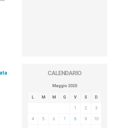
ata
CALENDARIO
Maggio 2020
L
M
M
G
V
S
D
1
2
3
4
5
6
7
8
9
10