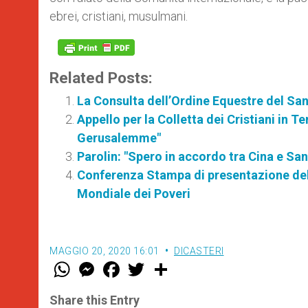
ebrei, cristiani, musulmani.
Related Posts:
La Consulta dell’Ordine Equestre del S
Appello per la Colletta dei Cristiani in 
Gerusalemme"
Parolin: "Spero in accordo tra Cina e Sa
Conferenza Stampa di presentazione del 
Mondiale dei Poveri
MAGGIO 20, 2020 16:01
DICASTERI
W
M
F
T
S
h
e
a
w
h
a
s
c
i
a
t
s
e
t
r
Share this Entry
s
e
b
t
e