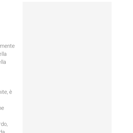
camente
lla
lla
ite, è
me
rdo,
 da