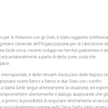
o per le Relazioni con gli Stati, è stato raggiunto telefoni
egretario Generale dell’Organizzazione per la Liberazione de
a Sede circa i recenti sviluppi nei territori palestinesi e de
icata unilateralmente a parte di dette zone, cosa che
 pace.
internazionale, e delle rilevanti Risoluzioni delle Nazioni Un
ossano vivere fianco a fianco in due Stati, con i confini
 La Santa Sede segue attentamente la situazione, ed espri
ompromettere ulteriormente il dialogo, auspicando che gli
o, e presto, la possibilità di negoziare direttamente un acco
ace possa finalmente regnare nella Terra Santa, tanto amata