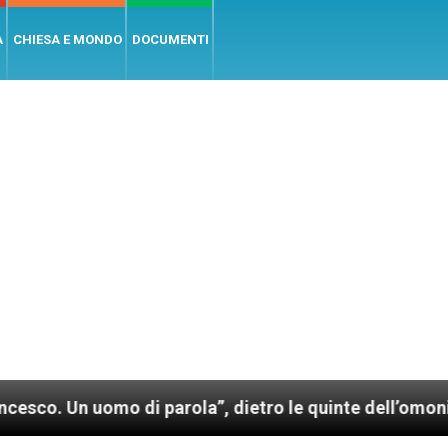
A
CHIESA E MONDO
DOCUMENTI
di parola”, dietro le quinte dell’omonimo film di Wi